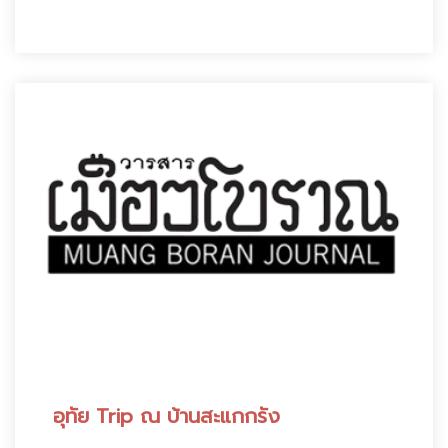
อุทัย Trip ณ บ้านสะแกกรัง