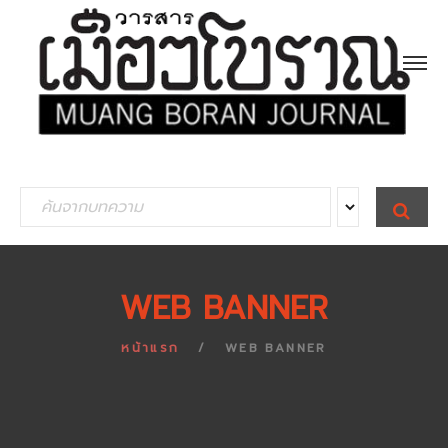
S
S
E
e
A
R
a
C
H
r
WEB BANNER
c
h
หน้าแรก
WEB BANNER
f
o
r