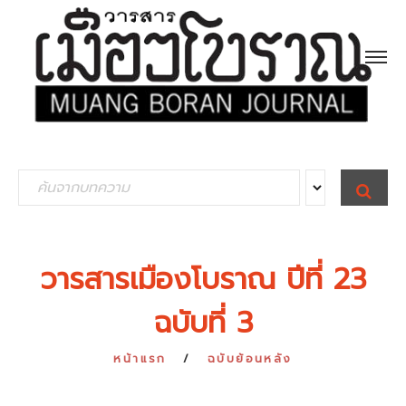
S
S
E
e
A
R
a
C
H
r
วารสารเมืองโบราณ ปีที่ 23
c
ฉบับที่ 3
h
f
หน้าแรก
ฉบับย้อนหลัง
o
r