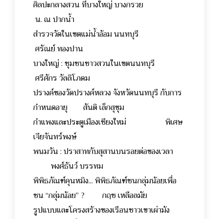
ศิลปะกลางสวน ที่บางใหญ่ บางกรวย
น. ณ ปากน้ำ
สำรวจวัดในเขตแม่น้ำอ้อม นนทบุรี
ศรัณย์ ทองปาน
บางใหญ่ : ชุมชนชาวสวนในเขตนนทบุรี
ศรีศักร วัลลิโภดม
ปรางค์ของวัดปรางค์หลวง จังหวัดนนทบุรี กับการ
กำหนดอายุ สันติ เล็กสุขุม
กำแพงและประตูเมืองเชียงใหม่ พิเศษ
เจียจันทร์พงษ์
พนมวัน : ปราสาทกับสุสานบนรอยต่อของเวลา
พงศ์ธันว์ บรรทม
พิพิธภัณฑ์คุนหมิง... พิพิธภัณฑ์ชนกลุ่มน้อยเพื่อ
ชน “กลุ่มน้อย” ? กฤช เหลือลมัย
รูปแบบและโครงสร้างของเรือนชาวเขาเผ่าม้ง