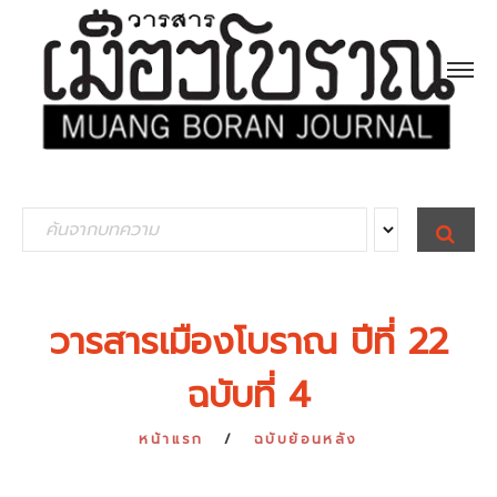
S
S
E
e
A
R
a
C
H
r
วารสารเมืองโบราณ ปีที่ 22
c
ฉบับที่ 4
h
f
หน้าแรก
ฉบับย้อนหลัง
o
r