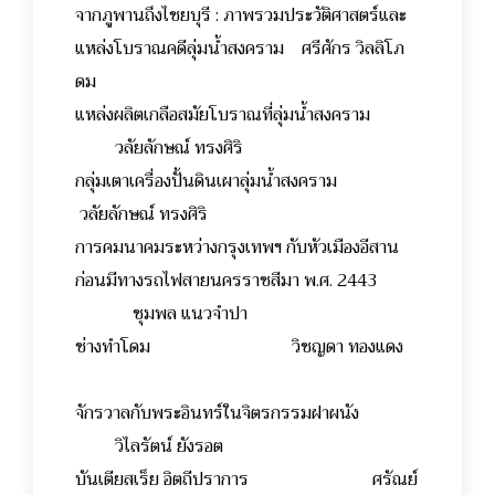
จากภูพานถึงไชยบุรี : ภาพรวมประวัติศาสตร์และ
แหล่งโบราณคดีลุ่มน้ำสงคราม ศรีศักร วิลลิโภ
ดม
แหล่งผลิตเกลือสมัยโบราณที่ลุ่มน้ำสงคราม
วลัยลักษณ์ ทรงศิริ
กลุ่มเตาเครื่องปั้นดินเผาลุ่มน้ำสงคราม
วลัยลักษณ์ ทรงศิริ
การคมนาคมระหว่างกรุงเทพฯ กับหัวเมืองอีสาน
ก่อนมีทางรถไฟสายนครราชสีมา พ.ศ. 2443
ชุมพล แนวจำปา
ช่างทำโดม วิชญดา ทองแดง
จักรวาลกับพระอินทร์ในจิตรกรรมฝาผนัง
วิไลรัตน์ ยังรอต
บันเตียสเร็ย อิตถีปราการ ศรัณย์