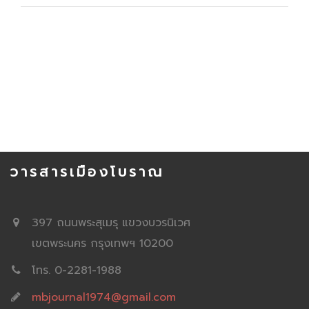
วารสารเมืองโบราณ
397 ถนนพระสุเมรุ แขวงบวรนิเวศ
เขตพระนคร กรุงเทพฯ 10200
โทร. 0-2281-1988
mbjournal1974@gmail.com