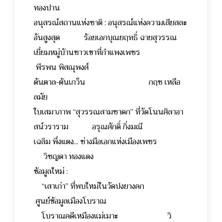
ทองปาน
อนุสรณ์สถานแห่งชาติ : อนุสรณ์แห่งความเสียสละ
อันสูงสุด ร้อยเอกบุณยฤทธิ์ ฉายสุวรรณ
เยี่ยมหมู่บ้านชาวเขาที่กำแพงเพชร
พีรพน พิสณุพงศ์
ต้นตาล-ต้นเกว็น กฤช เหลือ
ลมัย
ใบเสมาภาพ “สุวรรณสามชาดก” ที่วัดโนนศิลาอา
สน์วราราม อรุณศักดิ์ กิ่งมณี
เฉลิม พึ่งแตง... ช่างมือเอกแห่งเมืองเพชร
วิชญดา ทองแดง
ข้อมูลใหม่ :
“เสาเก่า” ที่พบใหม่ในวัดปงยางคก
ศูนย์ข้อมูลเมืองโบราณ
โบราณคดีเหมืองแม่เมาะ วิ