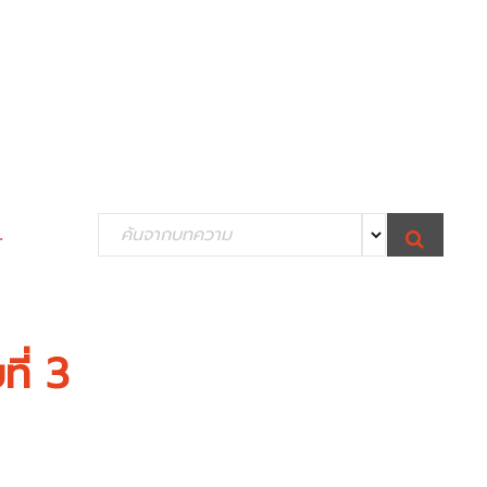
S
.
S
e
E
A
R
a
C
H
r
c
ี่ 3
h
f
o
r