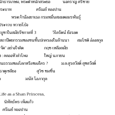
ตำหนักธารเกษม, พระตำหนักสระยอ นงคราญ ศรีชาย
ารายณ์ พระบาท ศรัณย์ ทองปาน
จ้าน้องยาเธอ กรมหมื่นสมมตอมรพันธุ์
 หวายโป่ง
พุทธบูชาในสมัยรัชกาลที่ 3 วิไลรัตน์ ยังรอต
 : สถาปัตยกรรมของชนชั้นปกครองในล้านนา สมโชติ อ๋องสกุล
 แล้ว “จัด” อย่างใจคิด กฤช เหลือลมัย
งฝั่ง : คลองหัวลำโพง ใหญ่ นภายน
ฒนธรรมของโลกหรือของใคร ? ม.ล.สุรสวัสดิ์ สุขสวัสดิ์
ี่มหาธาตุเชลียง สุวิช ชมชื่น
ับลูกปัด มนัส โอภากุล
ife as a Shan Princess,
ธ์พร เพ็งแก้ว
ณย์ ทองปาน