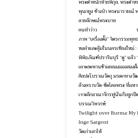
พระตำหนักท้ายพิกุล, พระ
พุนกยูง ช้างป่า พระน
ลายลักษณ์พระบาท พระเ
คนทำว่าว ประจวบ
ภาพ “เครื่องตั้ง” จิตรกรรม
หอคำและคุ้มในนครเชียงใหม่
พิพิธภัณฑ์ปราจีนบุรี “ดู”
เลาะสะพานข้ามคลองมองสอ
ศิลปะโบราณวัตถุ มรดกทางวั
ล้างคราบวัด-ขัดไคลพระ ท
เจาะลึกอาณาจักรฟูนันก
บรรณวิพากษ์:
Twilight over Burma: My L
Inge Sargent นิพัท
วัดเก่าเสาไห้ ศรั