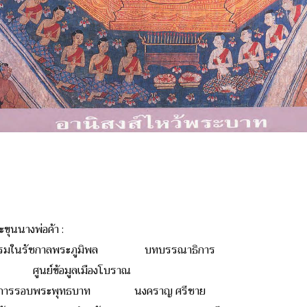
ขุนนางพ่อค้า :
ฒนธรรมในรัชกาลพระภูมิพล บทบรรณาธิการ
ศูนย์ข้อมูลเมืองโบราณ
มัสการรอบพระพุทธบาท นงคราญ ศรีชาย