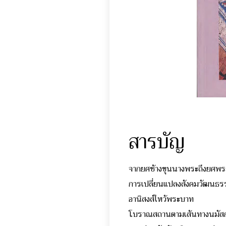
สารบัญ
จากยศช้างขุนนางพระถึงยศพระ
การเปลี่ยนแปลงสังคมวั
อานิสงส์ไหว้พระบาท 
โบราณสถานตามเส้นทางน