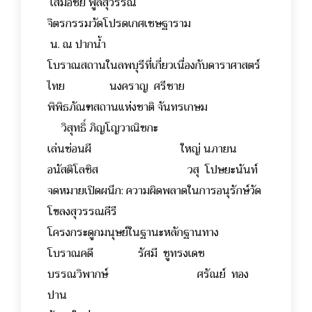
เสมอชัย พูลสุวรรณ
จิตรกรรมวัดโปรดเกศเชษฐาราม
น. ณ ปากน้ำ
โบราณสถานในลพบุรีที่เกี่ยวเนื่องกับดาราศาสตร์
ไทย นงคราญ ศรีชาย
พิพิธภัณฑสถานแห่งชาติ จันทรเกษม
วิสุทธิ์ ภิญโญวาณิชกะ
เล่นซ่อนผี ใหญ่ นภายน
อนัสติโลซิส วสุ โปษยะนันท์
จดหมายเปิดผนึก: ความผิดพลาดในการอนุรักษ์วัด
โขลงสุวรรณคีรี
โครงกระดูกมนุษย์ในฐานะหลักฐานทาง
โบราณคดี รัศมี ชูทรงเดช
บรรณวิพากษ์ ศรัณย์ ทอง
ปาน