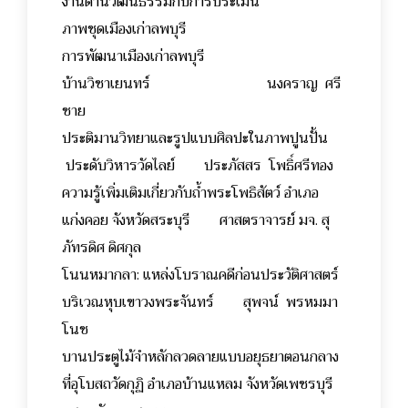
งานด้านวัฒนธรรมกับการประเมิน
ภาพชุดเมืองเก่าลพบุรี
การพัฒนาเมืองเก่าลพบุรี
บ้านวิชาเยนทร์ นงคราญ ศรี
ชาย
ประติมานวิทยาและรูปแบบศิลปะในภาพปูนปั้น
ประดับวิหารวัดไลย์ ประภัสสร โพธิ์ศรีทอง
ความรู้เพิ่มเติมเกี่ยวกับถ้ำพระโพธิสัตว์ อำเภอ
แก่งคอย จังหวัดสระบุรี ศาสตราจารย์ มจ. สุ
ภัทรดิศ ดิศกุล
โนนหมากลา: แหล่งโบราณคดีก่อนประวัติศาสตร์
บริเวณหุบเขาวงพระจันทร์ สุพจน์ พรหมมา
โนช
บานประตูไม้จำหลักลวดลายแบบอยุธยาตอนกลาง
ที่อุโบสถวัดกุฏิ อำเภอบ้านแหลม จังหวัดเพชรบุรี