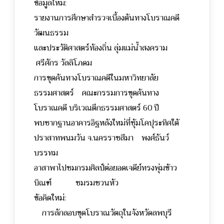
ข้อมูลใหม่:
รายงานการศึกษาสำรวจเบื้องต้นทางโบราณคดี
วัฒนธรรม
และประวัติศาสตร์ท้องถิ่น ลุ่มแม่น้ำสงคราม
ศรีศักร วัลลิโภดม
การขุดค้นทางโบราณคดีในมหาวิทยาลัย
ธรรมศาสตร์ คณะกรรมการขุดค้นทาง
โบราณคดี บริเวณตึกธรรมศาสตร์ 60 ปี
พบซากฐานอาคารอิฐหลังใหม่ที่ซุ้มโคปุระทิศใต้
ปราสาทพนมวัน จ.นครราชสีมา พงศ์ธันว์
บรรทม
อาสาพาไปชมกรมศิลป์ต่อยอดเจดีย์ทรงพุ่มข้าว
บิณฑ์ ชมรมชวนหัว
ข้อคิดใหม่:
การลักลอบขุดโบราณวัตถุในจังหวัดลพบุรี