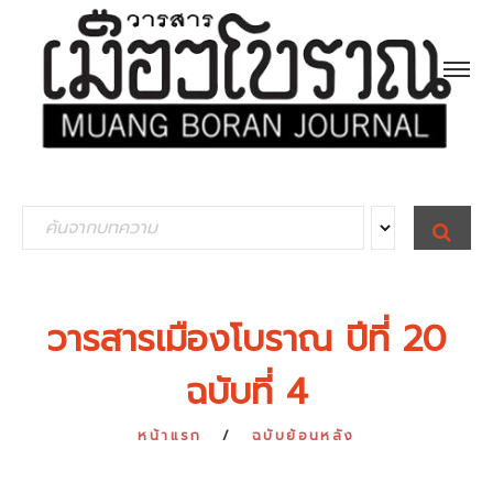
S
S
E
e
A
R
a
C
H
r
วารสารเมืองโบราณ ปีที่ 20
c
ฉบับที่ 4
h
f
หน้าแรก
ฉบับย้อนหลัง
o
r