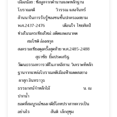
เมืองน้อย : ข้อมูลจากตำนานและหลักฐาน
โบราณคดี วิวรรณ แสงจันทร์
ล้านนาในการรับรู้ของชนชั้นปกครองสยาม
พ.ศ.2437-2476 เตือนใจ ไชยศิลป์
ข่วงในนครเชียงใหม่: อดีตและอนาคต
สมโชติ อ๋องสกุล
สงครามเชียงตุงครั้งสุดท้าย พ.ศ.2485-2488
สุธาชัย ยิ้มประเสริฐ
วัฒนธรรมทวารวดีในภาคอีสาน: วิเคราะห์หลัก
ฐานจากแหล่งโบราณคดีเมืองฟ้าแดดสงยาง
ผาสุก อินทราวุธ
ธรรมาสน์จำหลักไม้ น. ณ
ปากน้ำ
ยอดที่สมบูรณ์ของเจดีย์โลหปราสาทควรเป็น
อย่างไร สันติ เล็กสุขุม