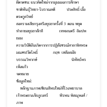
ผีตาดขน: แนวคิดใหม่จากมุมมองการศึกษา
ชาติพันธุ์วิทยา-โบราณคดี ประสิทธิ์ เอื้อ
ตระกูลวิทย์
สงครามเสียกรุงศรีอยุธยาครั้งที่ 3 ตอน หยุด
ทำลายอยุธยาสักที เทพมนตรี ลิมปพ
ยอม
ความวิบัติอันเกิดจากการปฏิสังขรณ์ศาลาทิศพระ
มณฑปวัดโพธิ์ กฤช เหลือลมัย
บรรณวิพากษ์ นิพัทธ์พร
เพ็งแก้ว
จดหมาย
ข้อมูลใหม่:
หลักฐานภาพเขียนสีพบใหม่ที่โรงพยาบาล
เจ้าพระยาอภัยภูเบศร์ พีรพน พิสณุพงศ์ /
ภาพ