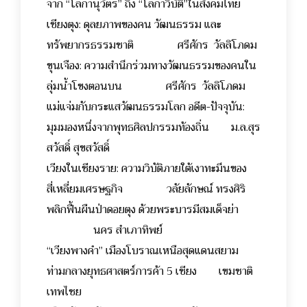
จาก “โลกานุวัตร” ถึง “โลกาวิบัติ”ในสังคมไทย
เชียงตุง: ดุลยภาพของคน วัฒนธรรม และ
ทรัพยากรธรรมชาติ ศรีศักร วัลลิโภดม
ขุนเจือง: ความสำนึกร่วมทางวัฒนธรรมของคนใน
ลุ่มน้ำโขงตอนบน ศรีศักร วัลลิโภดม
แม่แจ่มกับกระแสวัฒนธรรมโลก อดีต-ปัจจุบัน:
มุมมองหนึ่งจากพุทธศิลปกรรมท้องถิ่น ม.ล.สุร
สวัสดิ์ สุขสวัสดิ์
เวียงในเชียงราย: ความวิบัติภายใต้เงาทะมึนของ
สี่เหลี่ยมเศรษฐกิจ วลัยลักษณ์ ทรงศิริ
พลิกฟื้นผืนป่าดอยตุง ด้วยพระบารมีสมเด็จย่า
นคร สำเภาทิพย์
“เวียงพางคำ” เมืองโบราณเหนือสุดแดนสยาม
ท่ามกลางยุทธศาสตร์การค้า 5 เชียง เขมชาติ
เทพไชย