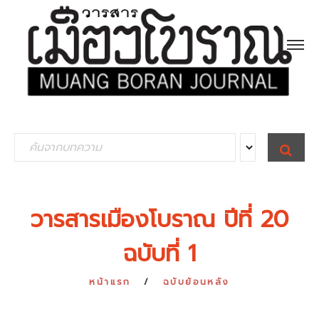
S
S
E
e
A
R
a
C
H
r
วารสารเมืองโบราณ ปีที่ 20
c
ฉบับที่ 1
h
f
หน้าแรก
ฉบับย้อนหลัง
o
r