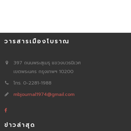
วารสารเมืองโบราณ
397 ถนนพระสุเมรุ แขวงบวรนิเวศ
เขตพระนคร กรุงเทพฯ 10200
โทร. 0-2281-1988
mbjournal1974@gmail.com
ข่าวล่าสุด