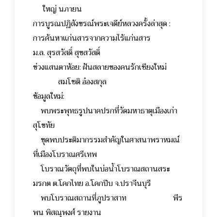
ใหญ่ นภายน
การบูรณปฏิสังขรณ์พระเจดีย์หลวงครั้งล่าสุด :
การค้นหาแก่นสารจากความไร้แก่นสาร
ม.ล. สุรสวัสดิ์ สุขสวัสดิ์
ข่วงแสนตาห้อย: ฝันสลายของคนรักเชียงใหม่
สมโชติ อ๋องสกุล
ข้อมูลใหม่:
พบพระพุทธรูปนาคปรกที่วัดมหาธาตุเมืองเก่า
สุโขทัย
ขุดพบประติมากรรมสำคัญในศาสนาพราหมณ์
ที่เมืองโบราณศรีเทพ
โบราณวัตถุที่พบในบ่อน้ำโบราณสถานสระ
มรกต ต.โคกไทย อ.โคกปีบ จ.ปราจีนบุรี
พบโบราณสถานที่ภูปราสาท พีร
พน พิสณุพงศ์ รายงาน