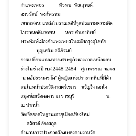
กำแพงเพชร พีรพน พิสณุพงศ์,
อมรรัตน์ พงศ์พรหม
เขากะล่อน: แหล่งโบราณคดีที่จุดประกายความคิด
โบราณคดีมวลชน นคร สำเภาทิพย์
พระพิมพ์เมืองกำแพงเพชรในสมัยกรุงสุโขทัย
บุญเสริม ศรีภิรมย์
การเปลี่ยนแปลงทางเศรษฐกิจของภาคเหนือตอน
ล่างในช่วงปี พ.ศ.2448-2484 สุภาพรรณ ขอผล
“นางอัปสรนครวัด” ผู้หญิงแห่งปราสาทหินที่มีตัว
ตนในหน้าประวัติศาสตร์เขมร ขวัญใจ เอมใจ
สมุดข่อยวัดคงคาราม ราชบุรี น.
ณ ปากน้ำ
วัดเจ็ดยอดในฐานะอายุเมืองเชียงใหม่
สรัสวดี อ๋องสกุล
ตำนานการประกวดร้องเพลงตามงานวัด