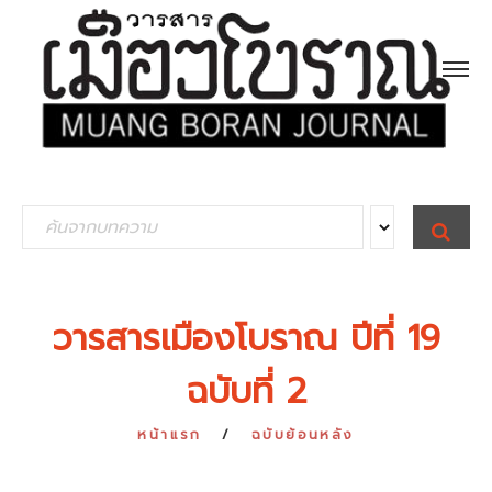
S
S
E
e
A
R
a
C
H
r
วารสารเมืองโบราณ ปีที่ 19
c
ฉบับที่ 2
h
f
หน้าแรก
ฉบับย้อนหลัง
o
r