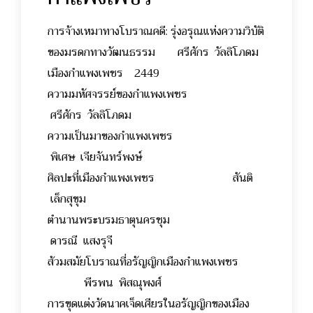
การจ้างเหมาทางโบราณคดี: รุ่งอรุณแห่งความวิบัติ
ของมรดกทางวัฒนธรรม ศรีศักร วัลลิโภดม
เมืองกำแพงเพชร 2449
ความมหัศจรรย์ของกำแพงเพชร
ศรีศักร วัลลิโภดม
ความเป็นมาของกำแพงเพชร
พิเศษ เจียจันทร์พงษ์
ศิลปะที่เมืองกำแพงเพชร สันติ
เล็กสุขุม
ตำนานพระบรมธาตุนครชุม
ดารณี แสงรุจี
ส้วมสมัยโบราณที่อรัญญิกเมืองกำแพงเพชร
พีรพน พิสณุพงศ์
การขุดแต่งวัดนาคเจ็ดเศียรในอรัญญิกของเมือง