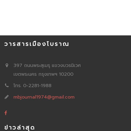
วารสารเมืองโบราณ
397 ถนนพระสุเมรุ แขวงบวรนิเวศ
เขตพระนคร กรุงเทพฯ 10200
โทร. 0-2281-1988
mbjournal1974@gmail.com
ข่าวล่าสุด