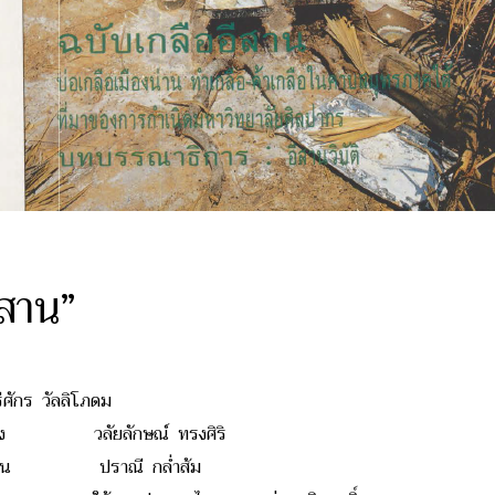
ีสาน”
 วัลลิโภดม
บ่อหลวง วลัยลักษณ์ ทรงศิริ
ินอีสาน ปราณี กล่ำส้ม