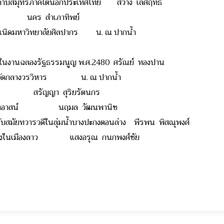
นคาบสมุทรภาคใต้นอกประเทศไทย สว่าง เลิศฤทธิ์
คร นคร สำเภาทิพย์
กำเนิดมหาวิทยาลัยศิลปากร น. ณ ปากน้ำ
นงานฉลองรัฐธรรมนูญ พ.ศ.2480 ศรัณย์ ทองปาน
โบสถวัดกลางวรวิหาร น. ณ ปากน้ำ
ไทย สรัญญา สุริยรัตนกร
่นศิลาอาสน์ นฤมล วัฒนพานิช
ธ์กับสมัยทวารวดีในลุ่มน้ำบางปะกงตอนล่าง พีรพน พิสณุพงศ์
อฝรั่งในเมืองลาว แสงอรุณ กนกพงศ์ชัย