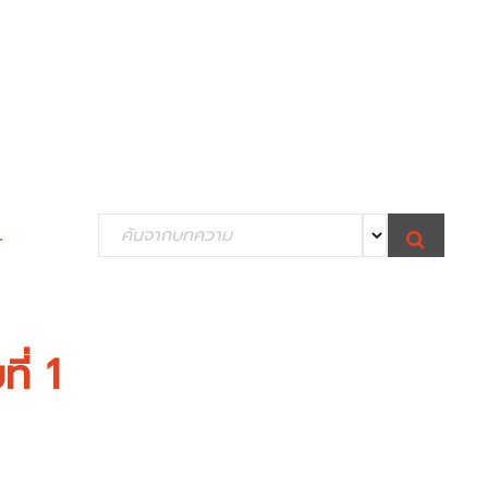
S
.
S
e
E
A
R
a
C
H
r
c
ี่ 1
h
f
o
r