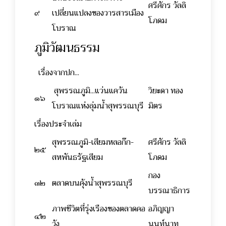
ศรีศักร วัลลิ
๙
เปลี่ยนแปลงของวารสารเมือง
โภดม
โบราณ
ภูมิวัฒนธรรม
เรื่องจากปก...
สุพรรณภูมิ...แว่นแคว้น
วิยะดา ทอง
๑๖
โบราณแห่งลุ่มน้ำสุพรรณบุรี
มิตร
เรื่องประจำเล่ม
สุพรรณภูมิ-เสียมหลอก๊ก-
ศรีศักร วัลลิ
๒๕
สหพันธรัฐเสียม
โภดม
กอง
๓๒
ตลาดบนคุ้งน้ำสุพรรณบุรี
บรรณาธิการ
ภาพชีวิตที่รุ่งเรืองของตลาดคอ
อภิญญา
๔๒
วัง
นนท์นาท