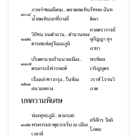
ภาพจำของสังคม... ตลาดสะเทิน
รัชพล ฉันท
๑๐๔
น้ำสะเทินบกที่บางลี่
ดิลก
ศาสตราจารย์
วิถีชน บนตำนาน... ตำนานสอง
๑๑๒
สุกัญญา สุจ
ดาบสแห่งสุวัณณภูมิ
ฉายา
เก็บตกนามบ้านนามเมือง...
พรพิมล
๑๑๗
ตรอกรถไฟวรพงษ์
เจริญบุตร
เรื่องเล่าชาวกรุง... ในท้อง
วราห์ โรจนวิ
๑๒๑
สนามหลวง
ภาต
บทความพิเศษ
ท่องพุทธภูมิ... ตามรอย
ศรีศักร วัลลิ
๑๓๒
พระบรมธาตุแรกเริ่ม ณ เมือง
โภดม
เวสาลี