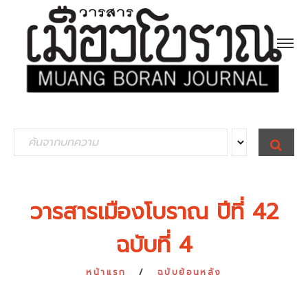
S
S
E
e
A
R
a
C
H
r
วารสารเมืองโบราณ ปีที่ 42
c
ฉบับที่ 4
h
f
หน้าแรก
ฉบับย้อนหลัง
o
r