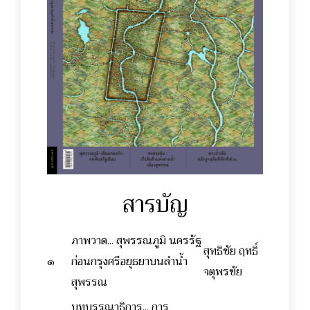
สารบัญ
ภาพวาด... สุพรรณภูมิ นครรัฐ
สุทธิชัย ฤทธิ์
๑
ก่อนกรุงศรีอยุธยาบนลำน้ำ
จตุพรชัย
สุพรรณ
บทบรรณาธิการ... การ