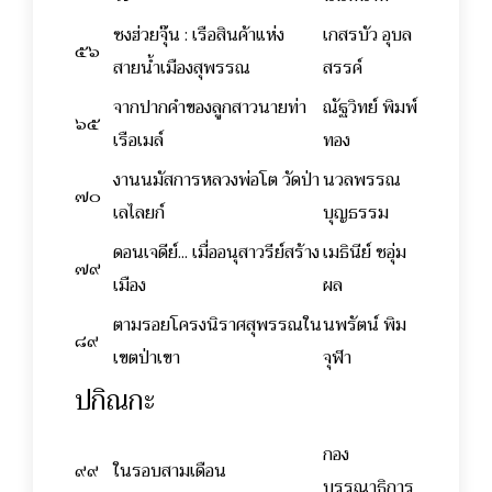
ซงฮ่วยจุ๊น : เรือสินค้าแห่ง
เกสรบัว อุบล
๕๖
สายน้ำเมืองสุพรรณ
สรรค์
จากปากคำของลูกสาวนายท่า
ณัฐวิทย์ พิมพ์
๖๕
เรือเมล์
ทอง
งานนมัสการหลวงพ่อโต วัดป่า
นวลพรรณ
๗๐
เลไลยก์
บุญธรรม
ดอนเจดีย์... เมื่ออนุสาวรีย์สร้าง
เมธินีย์ ชอุ่ม
๗๙
เมือง
ผล
ตามรอยโครงนิราศสุพรรณใน
นพรัตน์ พิม
๘๙
เขตป่าเขา
จุฬา
ปกิณกะ
กอง
๙๙
ในรอบสามเดือน
บรรณาธิการ