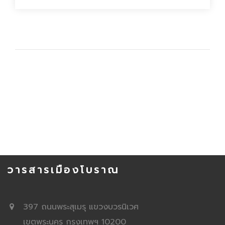
วารสารเมืองโบราณ
397 ถนนพระสุเมรุ แขวงบวรนิเวศ
เขตพระนคร กรุงเทพฯ 10200