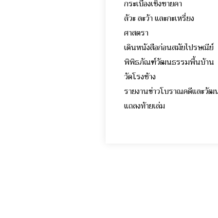
กระเบื้องเชิงชาย
ลัวะ ละว้า และกะเหร
ศาสตรา จรูญ ต
เดินหนังสือก่อนสมัย
พิพิธภัณฑ์วัฒนธรรมพ
วัดโรงช้าง น. 
รายงานข่าวโบราณคดีและ
แถลงท้ายเล่ม