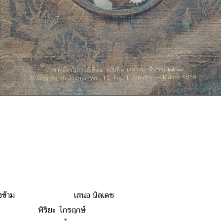
่ไม่ควรมองข้าม เสนอ นิลเดช
ต พิริยะ ไกรฤกษ์