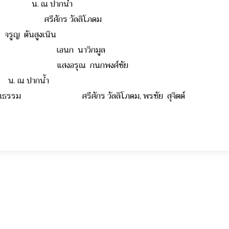
คา น. ณ ปากน้ำ
ี่ยง ศรีศักร วัลลิโภดม
ันสูงเนิน
ไปรษณีย์ เอนก นาวิกมูล
ื้นบ้าน แสงอรุณ กนกพงศ์ชัย
ณ ปากน้ำ
วัฒนธรรม ศรีศักร วัลลิโภดม, พรชัย สุจิตต์