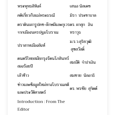
พระพุทธสิหิงค์
เสนอ นิลเดช
คติเกี่ยวกับแม่พระธรณี
มิรา ประชาบาล
ตราดินเผารูปคช-ลักษมีและกุเวร
ดร. ผาสุก อิน
จากเมืองนครปฐมโบราณ
ทราวุธ
ม.ร.ว.สุริยวุฒิ
ปราสาทเมืองสิงห์
สุขสวัสดิ์
ดนตรีไทยสมัยกรุงรัตนโกสินทร์
สมบัติ จำปาเงิน
สองร้อยปี
เล้าข้าว
สมชาย นิลอาธิ
ข่าวและข้อมูลใหม่ทางโบราณคดี
ดร. พรชัย สุจิตต์
และประวัติศาสตร์
Introduction : From The
Editor