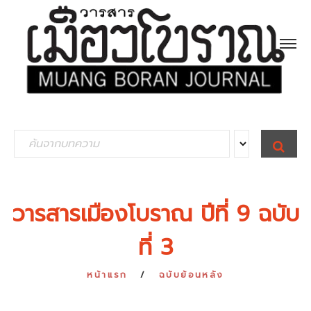
S
S
E
e
A
R
a
C
H
r
วารสารเมืองโบราณ ปีที่ 9 ฉบับ
c
ที่ 3
h
f
หน้าแรก
ฉบับย้อนหลัง
o
r