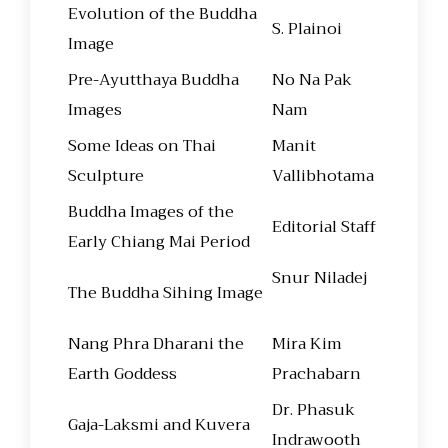
Evolution of the Buddha
S. Plainoi
Image
Pre-Ayutthaya Buddha
No Na Pak
Images
Nam
Some Ideas on Thai
Manit
Sculpture
Vallibhotama
Buddha Images of the
Editorial Staff
Early Chiang Mai Period
Snur Niladej
The Buddha Sihing Image
Nang Phra Dharani the
Mira Kim
Earth Goddess
Prachabarn
Dr. Phasuk
Gaja-Laksmi and Kuvera
Indrawooth