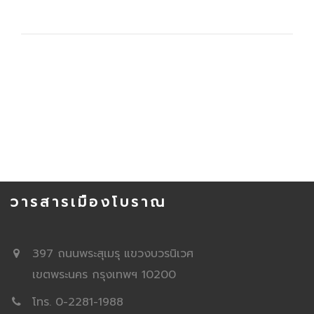
วารสารเมืองโบราณ
397 ถนนพระสุเมรุ แขวงบวรนิเวศ
เขตพระนคร กรุงเทพฯ 10200
โทร. 0-2281-1988