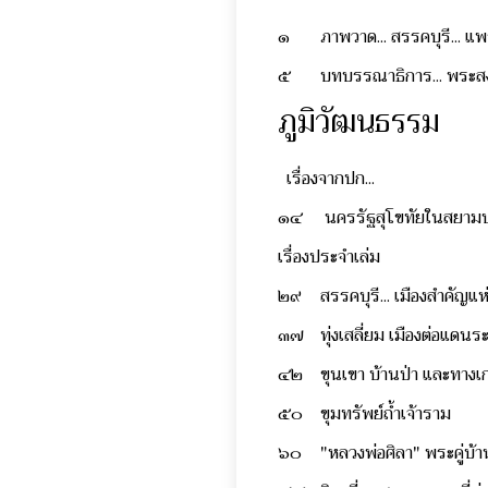
๑
ภาพวาด... สรรคบุรี... 
๕
บทบรรณาธิการ... พระสง
ภูมิวัฒนธรรม
เรื่องจากปก...
๑๔
นครรัฐสุโขทัยในสยาม
เรื่องประจำเล่ม
๒๙
สรรคบุรี... เมืองสำคัญแ
๓๗
ทุ่งเสลี่ยม เมืองต่อแดนร
๔๒
ขุนเขา บ้านป่า และทางเ
๕๐
ขุมทรัพย์ถ้ำเจ้าราม
๖๐
"หลวงพ่อศิลา" พระคู่บ้านค