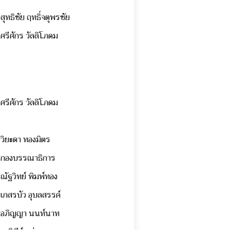
สุทธิชัย ฤทธิ์จตุพรชัย
ศรีศักร วัลลิโภดม
ศรีศักร วัลลิโภดม
วิยะดา ทองมิตร
กองบรรณาธิการ
ณัฐวิทย์ พิมพ์ทอง
เกสรบัว อุบลสรรค์
อภิญญา นนท์นาท