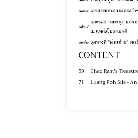
๑๑๘
เอกสารและความทรงจำ
แกะรอย "นครลุง-นครป
๑๒๔
ณ แหล่งโบราณคดี
๑๓๒
สุดทางที่ "ด่านซ้าย" พ
CONTENT
59
Chao Ram's Treasur
71
Luang Poh Sila - An