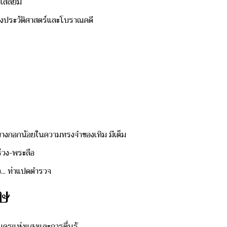
งเสลี่ยม
างประวัติศาสตร์และโบราณคดี
ลองบางกอกน้อยในความทรงจำของเทิม มีเต็ม
่วง-พระลือ
... ท่าแปดตำรวจ
ษ
: นครแห่งแสงและการตื่นรู้