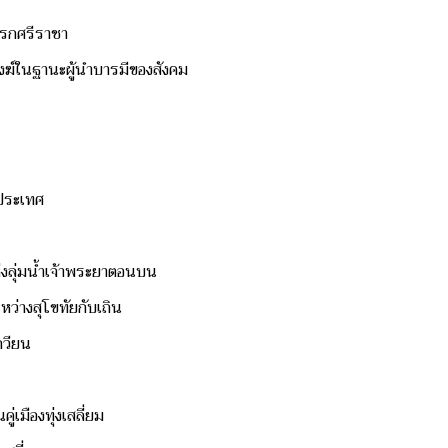
แพรกศรีราชา
ฆ์ในฐานะผู้นำบารมีของสังคม
ประเทศ
ห่งลุ่มน้ำเจ้าพระยาตอนบน
ะหว่างสุโขทัยกับเถิน
กวียน
ู่เมืองทุ่งเสลี่ยม