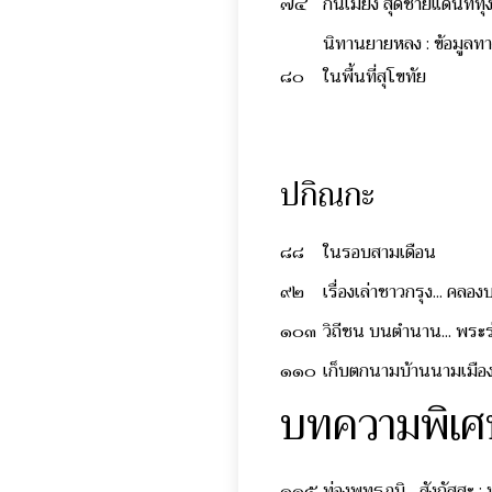
๗๔
กินเมี่ยง สุดชายแดนที่ทุ่
นิทานยายหลง : ข้อมูลท
๘๐
ในพื้นที่สุโขทัย
ปกิณกะ
๘๘
ในรอบสามเดือน
๙๒
เรื่องเล่าชาวกรุง... ค
๑๐๓
วิถีชน บนตำนาน... พระร
๑๑๐
เก็บตกนามบ้านนามเมือง
บทความพิเศ
๑๑๕
ท่องพุทธภูมิ... สังกัสสะ 