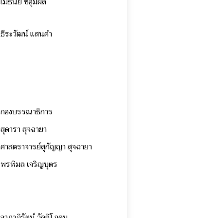
เมธินีย์ ชอุ่มผล
ธีระวัฒน์ แสนคำ
กองบรรณาธิการ
สุดารา สุจฉายา
ศาสตราจารย์สุกัญญา สุจฉายา
พรพิมล เจริญบุตร
อาภาภิรัตน์ วัลลิโภดม