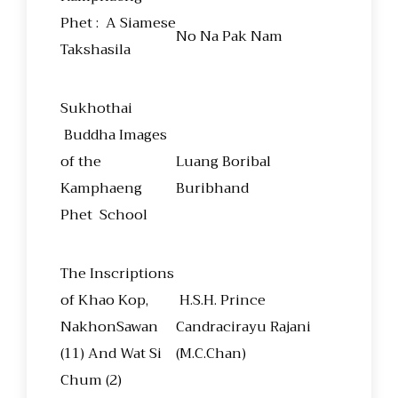
Phet : A Siamese
No Na Pak Nam
Takshasila
Sukhothai
Buddha Images
of the
Luang Boribal
Kamphaeng
Buribhand
Phet School
The Inscriptions
of Khao Kop,
H.S.H. Prince
NakhonSawan
Candracirayu Rajani
(11) And Wat Si
(M.C.Chan)
Chum (2)