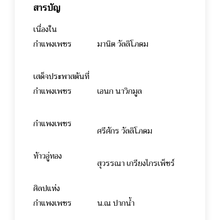
สารบัญ
เนื่องใน
กำแพงเพชร
มานิต วัลลิโภดม
เสด็จประพาสต้นที่
กำแพงเพชร
เอนก นาวิกมูล
กำแพงเพชร
ศรีศักร วัลลิโภดม
ท้าวอู่ทอง
สุวรรณา เกรียงไกรเพ็ชร์
ศิลปแห่ง
กำแพงเพชร
น.ณ ปากน้ำ