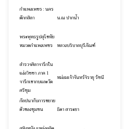
กำแพงเพชร : นคร
ตักกสิลา
น.ณ ปากน้ำ
พระพุทธรูปสุโขทัย
หมวดกำแพงเพชร
หลวงบริบาลบุรีภัณฑ์
สำรวจศิลาจารึกใน
แง่อวิชชา ภาค 1
หม่อมเจ้าจันทร์จิรายุ รัชนี
จารึกเขากบและวัด
ศรีชุม
กัลปนากับการขยาย
ตัวของชุมชน
ธิดา สาระยา
สทิงหม้อ แหล่งผลิต