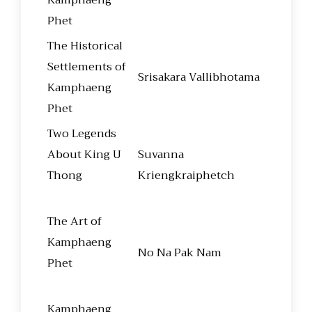
Phet
The Historical
Settlements of
Srisakara Vallibhotama
Kamphaeng
Phet
Two Legends
About King U
Suvanna
Thong
Kriengkraiphetch
The Art of
Kamphaeng
No Na Pak Nam
Phet
Kamphaeng