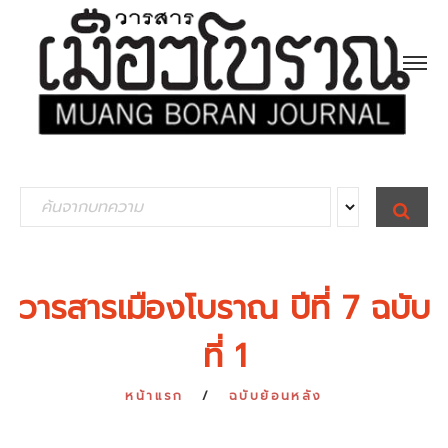
S
S
E
e
A
R
a
C
H
r
วารสารเมืองโบราณ ปีที่ 7 ฉบับ
c
ที่ 1
h
f
หน้าแรก
ฉบับย้อนหลัง
o
r