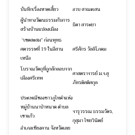
บันทึกเรื่องหาดเสี้ยว
อวบ สาณะเสน
ผู้นำทางวัฒนธรรมกับการ
ธิดา สาระยา
สร้างบ้านแปลงเมือง
“เขตสะสม” ก่อนพุทธ
ศตวรรษที่ 19 ในอีสาน
ศรีศักร วัลลิโภดม
เหนือ
โบราณวัตถุที่ถูกลักลอบจาก
ศาสตราจารย์ ม.จ.สุ
เมืองศรีเทพ
ภัทรดิศดิศกุล
ประเพณีของชาวภูไทดำแห่ง
หมู่บ้านนาป่าหนาด ตำบล
จารุวรรณ ธรรมวัตร,
เขาแก้ว
กุสุมา ไชยวินิตย์
อำเภอเชียงคาน จังหวัดเลย