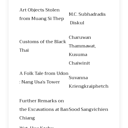
Art Objects Stolen
M.C. Subhadradis
from Muang Si Thep
Diskul
Charuwan
Customs of the Black
Thammawat,
Thai
Kusuma
Chaiwinit
A Folk Tale from Udon
Suvanna
: Nang Usa’s Tower
Kriengkraiphetch
Further Remarks on
the Excavations at Ban
Sood Sangvichien
Chiang