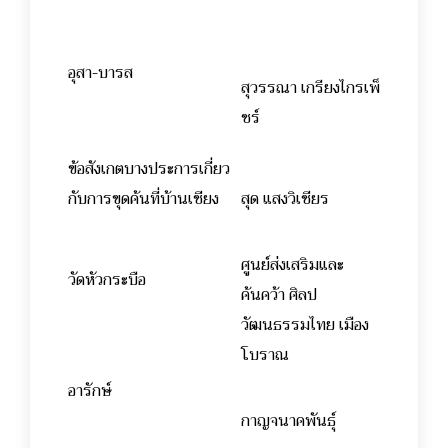
อุสา-บารส
สุวรรณา เกรียงไกรเพ็
ชร์
ข้อสังเกตบางประการเกี่ยว
กับการขุดค้นที่บ้านเชียง
สุด แสงวิเชียร
ศูนย์ส่งเสริมและ
วัดหัวกระบือ
ค้นคว้า ศิลป
วัฒนธรรมไทย เมือง
โบราณ
อารักษ์
กาญจนาคพันธุ์