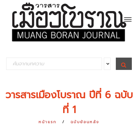
S
S
E
e
A
R
a
C
H
r
วารสารเมืองโบราณ ปีที่ 6 ฉบับ
c
ที่ 1
h
f
หน้าแรก
ฉบับย้อนหลัง
o
r