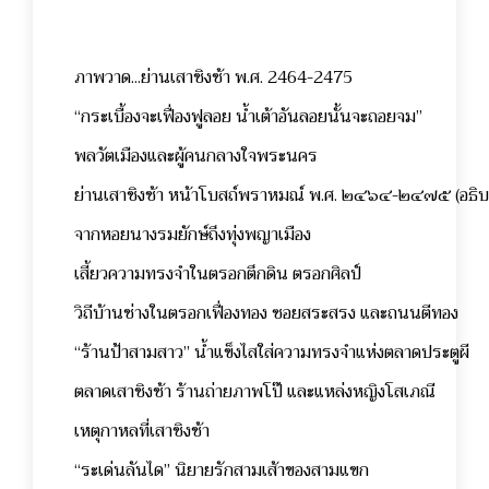
ภาพวาด...ย่านเสาชิงช้า พ.ศ. 2464-2475
“กระเบื้องจะเฟื่องฟูลอย น้ำเต้าอันลอยนั้นจะถอยจม”
พลวัตเมืองและผู้คนกลางใจพระนคร
ย่านเสาชิงช้า หน้าโบสถ์พราหมณ์ พ.ศ. ๒๔๖๔-๒๔๗๕ (อธิบ
จากหอยนางรมยักษ์ถึงทุ่งพญาเมือง
เสี้ยวความทรงจำในตรอกตึกดิน ตรอกศิลป์
วิถีบ้านช่างในตรอกเฟื่องทอง ซอยสระสรง และถนนตีทอง
“ร้านป้าสามสาว” น้ำแข็งไสใส่ความทรงจำแห่งตลาดประตูผี
ตลาดเสาชิงช้า ร้านถ่ายภาพโป๊ และแหล่งหญิงโสเภณี
เหตุกาหลที่เสาชิงช้า
“ระเด่นลันได” นิยายรักสามเส้าของสามแขก