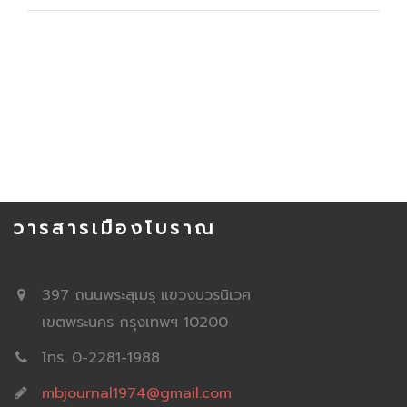
วารสารเมืองโบราณ
397 ถนนพระสุเมรุ แขวงบวรนิเวศ
เขตพระนคร กรุงเทพฯ 10200
โทร. 0-2281-1988
mbjournal1974@gmail.com