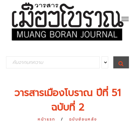
S
S
E
e
A
R
a
C
H
r
วารสารเมืองโบราณ ปีที่ 51
c
ฉบับที่ 2
h
f
หน้าแรก
ฉบับย้อนหลัง
o
r