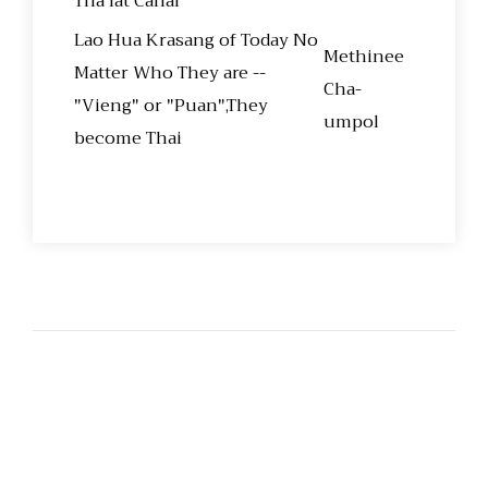
Tha lat Canal
Lao Hua Krasang of Today No
Methinee
Matter Who They are --
Cha-
"Vieng" or "Puan",They
umpol
become Thai