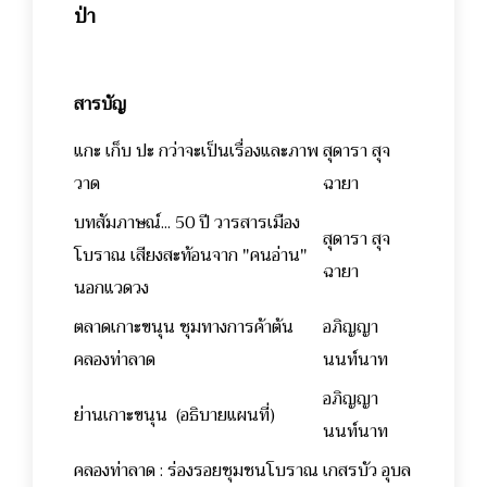
ป่า
สารบัญ
แกะ เก็บ ปะ กว่าจะเป็นเรื่องและภาพ
สุดารา สุจ
วาด
ฉายา
บทสัมภาษณ์... 50 ปี วารสารเมือง
สุดารา สุจ
โบราณ เสียงสะท้อนจาก "คนอ่าน"
ฉายา
นอกแวดวง
ตลาดเกาะขนุน ชุมทางการค้าต้น
อภิญญา
คลองท่าลาด
นนท์นาท
อภิญญา
ย่านเกาะขนุน (อธิบายแผนที่)
นนท์นาท
คลองท่าลาด : ร่องรอยชุมชนโบราณ
เกสรบัว อุบล