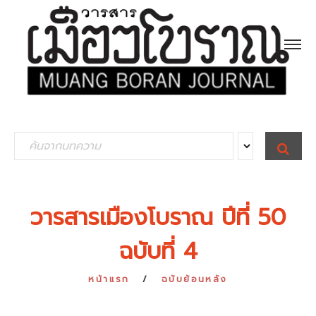
S
S
E
e
A
R
a
C
H
r
วารสารเมืองโบราณ ปีที่ 50
c
ฉบับที่ 4
h
f
หน้าแรก
ฉบับย้อนหลัง
o
r