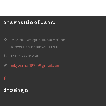
วารสารเมืองโบราณ
397 ถนนพระสุเมรุ แขวงบวรนิเวศ
เขตพระนคร กรุงเทพฯ 10200
โทร. 0-2281-1988
mbjournal1974@gmail.com
ข่าวล่าสุด