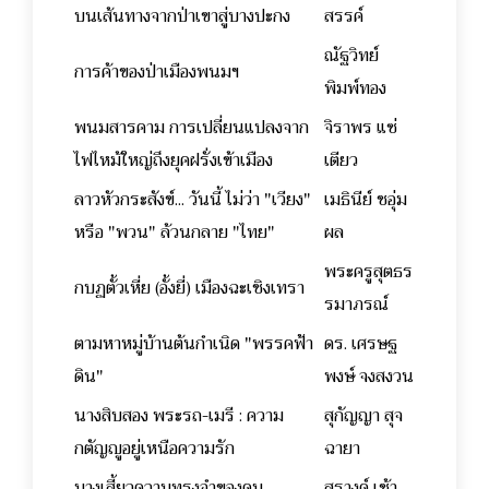
บนเส้นทางจากป่าเขาสู่บางปะกง
สรรค์
ณัฐวิทย์
การค้าของป่าเมืองพนมฯ
พิมพ์ทอง
พนมสารคาม การเปลี่ยนแปลงจาก
จิราพร แซ่
ไฟไหม้ใหญ่ถึงยุคฝรั่งเข้าเมือง
เตียว
ลาวหัวกระสังข์... วันนี้ ไม่ว่า "เวียง"
เมธินีย์ ชอุ่ม
หรือ "พวน" ล้วนกลาย "ไทย"
ผล
พระครูสุตธร
กบฏตั้วเหี่ย (อั้งยี่) เมืองฉะเชิงเทรา
รมาภรณ์
ตามหาหมู่บ้านต้นกำเนิด "พรรคฟ้า
ดร. เศรษฐ
ดิน"
พงษ์ จงสงวน
นางสิบสอง พระรถ-เมรี : ความ
สุกัญญา สุจ
กตัญญูอยู่เหนือความรัก
ฉายา
บางเสี้ยวความทรงจำของคน
สุรางค์ เช้า