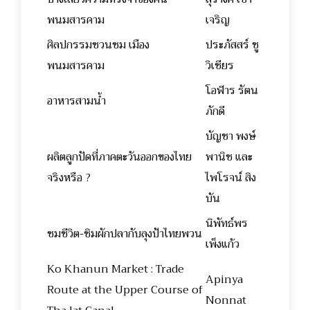
พนมสารคาม
เจริญ
ศิลปกรรมชวนชม เมือง
ประภัสสร์ ชู
พนมสารคาม
วิเชียร
โอฬาร รัตน
อาหารสามน้ำ
ภักดี
บัญชา พงษ์
ผลิตลูกปัดที่ภาคตะวันออกของไทย
พานิช และ
จริงหรือ ?
ไพโรจน์ สิง
บัน
นิพัทธ์พร
ชมชีวิต-ชิมผักปลากับลุงป้าไทยพวน
เพ็งแก้ว
Ko Khanun Market : Trade
Apinya
Route at the Upper Course of
Nonnat