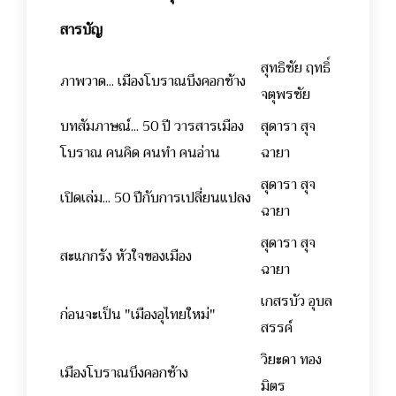
สารบัญ
สุทธิชัย ฤทธิ์
ภาพวาด... เมืองโบราณบึงคอกช้าง
จตุพรชัย
บทสัมภาษณ์... 50 ปี วารสารเมือง
สุดารา สุจ
โบราณ คนคิด คนทำ คนอ่าน
ฉายา
สุดารา สุจ
เปิดเล่ม... 50 ปีกับการเปลี่ยนแปลง
ฉายา
สุดารา สุจ
สะแกกรัง หัวใจของเมือง
ฉายา
เกสรบัว อุบล
ก่อนจะเป็น "เมืองอุไทยใหม่"
สรรค์
วิยะดา ทอง
เมืองโบราณบึงคอกช้าง
มิตร