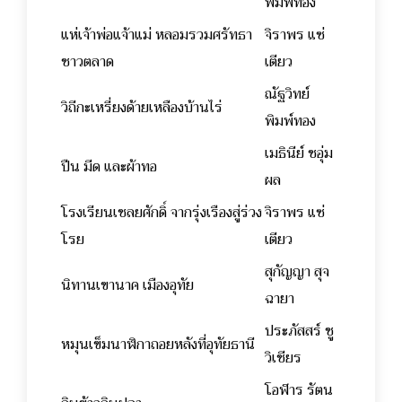
พิมพ์ทอง
แห่เจ้าพ่อแจ้าแม่ หลอมรวมศรัทธา
จิราพร แซ่
ชาวตลาด
เตียว
ณัฐวิทย์
วิถีกะเหรี่ยงด้ายเหลืองบ้านไร่
พิมพ์ทอง
เมธินีย์ ชอุ่ม
ปืน มีด และผ้าทอ
ผล
โรงเรียนเชลยศักดิ์ จากรุ่งเรืองสู่ร่วง
จิราพร แซ่
โรย
เตียว
สุกัญญา สุจ
นิทานเขานาค เมืองอุทัย
ฉายา
ประภัสสร์ ชู
หมุนเข็มนาฬิกาถอยหลังที่อุทัยธานี
วิเชียร
โอฬาร รัตน