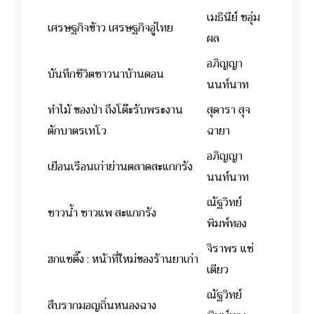
เมธินีย์ ชอุ่ม
เศรษฐกิจข้าว เศรษฐกิจอู่ไทย
ผล
อภิญญา
บันทึกชีวิตชาวนาบ้านดอน
นนท์นาท
ทำไม้ ของป่า ถึงโต๊ะรับพระงาน
สุดารา สุจ
ตักบาตรเทโว
ฉายา
อภิญญา
เยือนเรือนเก่าย่านตลาดสะแกกรัง
นนท์นาท
ณัฐวิทย์
ชาวน้ำ ชาวแพ สะแกกรัง
พิมพ์ทอง
จิราพร แซ่
ฮกแซตึ๊ง : หน้าที่ใหม่ของร้านยาเก่า
เตียว
ณัฐวิทย์
สืบรากมอญถิ่นหนองฉาง