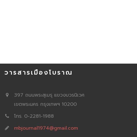
วารสารเมืองโบราณ
397 ถนนพระสุเมรุ แขวงบวรนิเวศ
เขตพระนคร กรุงเทพฯ 10200
โทร. 0-2281-1988
mbjournal1974@gmail.com