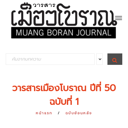
S
S
E
e
A
R
a
C
H
r
วารสารเมืองโบราณ ปีที่ 50
c
ฉบับที่ 1
h
f
หน้าแรก
ฉบับย้อนหลัง
o
r