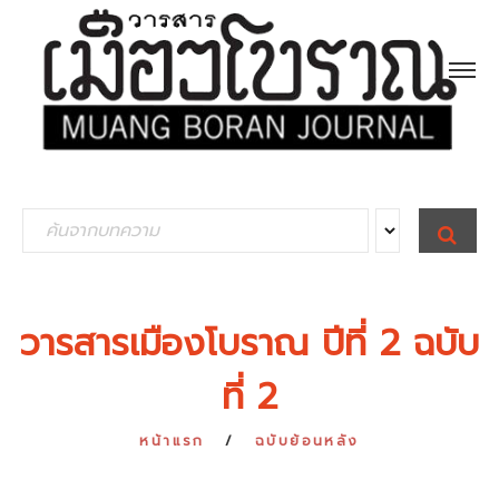
S
S
E
e
A
R
a
C
H
r
วารสารเมืองโบราณ ปีที่ 2 ฉบับ
c
ที่ 2
h
f
หน้าแรก
ฉบับย้อนหลัง
o
r