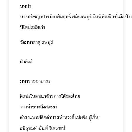
บทนำ
นางปรัชญาปารมิตาสัมฤทธิ์ สมัยลพบุรี ในพิพิธภัณฑ์เมือง
ปีใหม่สมัย
วัดมหาธาตุ ลพ
ศิวลึง
มหาราชซาบ
ศิลปะในอาณาจักรภาคใต้
จากท่าชนะถึงส
ตำราแพทย์ดึกดำบรรพ์“หวงตี้ เน่ยจิง
อนิรุทธคำฉันท์ วิเ