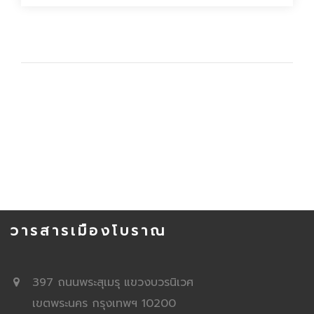
วารสารเมืองโบราณ
397 ถนนพระสุเมรุ แขวงบวรนิเวศ
เขตพระนคร กรุงเทพฯ 10200