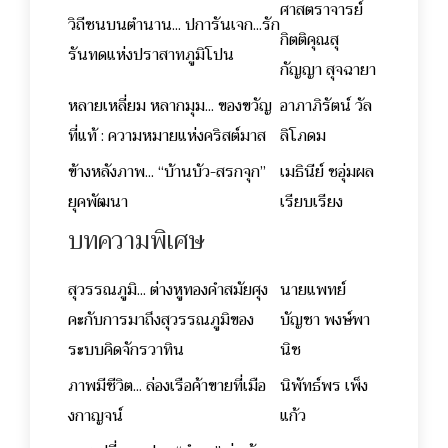
ศาสตราจารย์
วิถีชนบนตำนาน... ปการันเจก...รัก
กิตติคุณสุ
รันทดแห่งปราสาทภูมิโปน
กัญญา สุจฉายา
หลายเหลี่ยม หลากมุม... ของขวัญ
อาภาภิรัตน์ วัล
ที่แท้ : ความหมายแห่งคริสต์มาส
ลิโภดม
ข้างหลังภาพ... “บ้านบัว-สรกจุก”
เมธินีย์ ชอุ่มผล
ยุคพัฒนา
เรียบเรียง
บทความพิเศษ
สุวรรณภูมิ... ต่างหูทองคำสมัยศุง
นายแพทย์
คะกับการมาถึงสุวรรณภูมิของ
บัญชา พงษ์พา
ระบบคิดจักรวาทิน
นิช
ภาพมีชีวิต... ล่องเรือค้าขายที่เมือ
นิพัทธ์พร เพ็ง
งกาญจน์
แก้ว