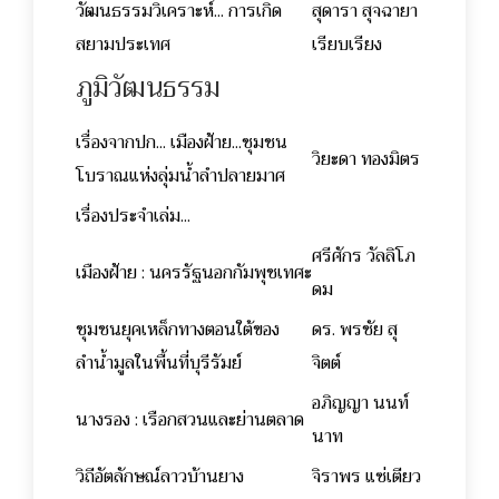
วัฒนธรรมวิเคราะห์... การเกิด
สุดารา สุจฉายา
สยามประเทศ
เรียบเรียง
ภูมิวัฒนธรรม
เรื่องจากปก... เมืองฝ้าย...ชุมชน
วิยะดา ทองมิตร
โบราณแห่งลุ่มนํ้าลำปลายมาศ
เรื่องประจำเล่ม...
ศรีศักร วัลลิโภ
เมืองฝ้าย : นครรัฐนอกกัมพุชเทศะ
ดม
ชุมชนยุคเหล็กทางตอนใต้ของ
ดร. พรชัย สุ
ลำนํ้ามูลในพื้นที่บุรีรัมย์
จิตต์
อภิญญา นนท์
นางรอง : เรือกสวนและย่านตลาด
นาท
วิถีอัตลักษณ์ลาวบ้านยาง
จิราพร แซ่เตียว