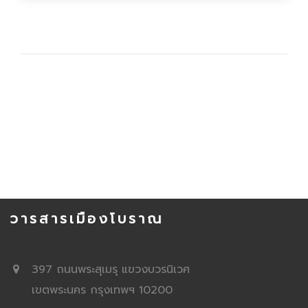
วารสารเมืองโบราณ
397 ถนนพระสุเมรุ แขวงบวรนิเวศ
เขตพระนคร กรุงเทพฯ 10200