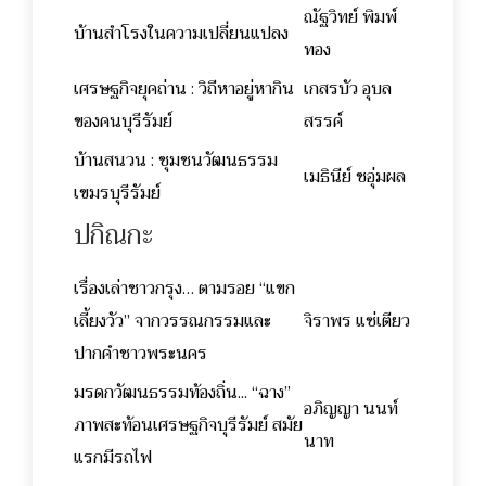
ณัฐวิทย์ พิมพ์
บ้านสำโรงในความเปลี่ยนแปลง
ทอง
เศรษฐกิจยุคถ่าน : วิถีหาอยู่หากิน
เกสรบัว อุบล
ของคนบุรีรัมย์
สรรค์
บ้านสนวน : ชุมชนวัฒนธรรม
เมธินีย์ ชอุ่มผล
เขมรบุรีรัมย์
ปกิณกะ
เรื่องเล่าชาวกรุง… ตามรอย “แขก
เลี้ยงวัว” จากวรรณกรรมและ
จิราพร แซ่เตียว
ปากคำชาวพระนคร
มรดกวัฒนธรรมท้องถิ่น... “ฉาง”
อภิญญา นนท์
ภาพสะท้อนเศรษฐกิจบุรีรัมย์ สมัย
นาท
แรกมีรถไฟ