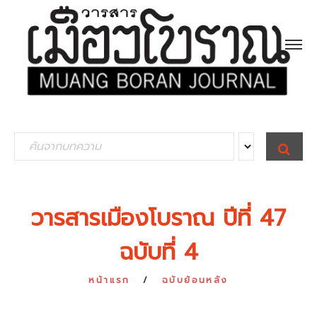
S
S
E
e
A
R
a
C
H
r
วารสารเมืองโบราณ ปีที่ 47
c
ฉบับที่ 4
h
f
หน้าแรก
ฉบับย้อนหลัง
o
r