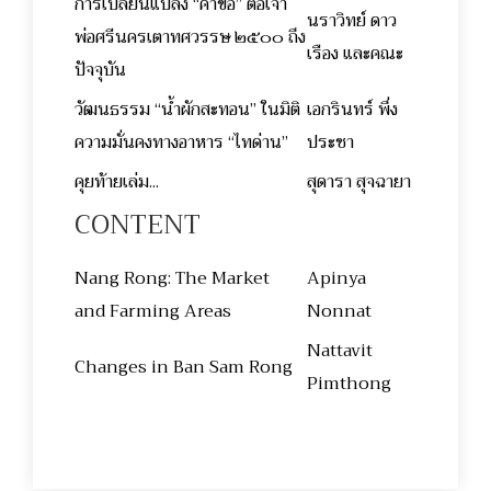
การเปลี่ยนแปลง “คำขอ” ต่อเจ้า
นราวิทย์ ดาว
พ่อศรีนครเตาทศวรรษ ๒๕๐๐ ถึง
เรือง และคณะ
ปัจจุบัน
วัฒนธรรม “นํ้าผักสะทอน” ในมิติ
เอกรินทร์ พึ่ง
ความมั่นคงทางอาหาร “ไทด่าน”
ประชา
คุยท้ายเล่ม...
สุดารา สุจฉายา
CONTENT
Nang Rong: The Market
Apinya
and Farming Areas
Nonnat
Nattavit
Changes in Ban Sam Rong
Pimthong