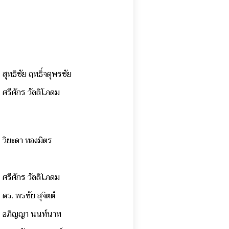
สุทธิชัย ฤทธิ์จตุพรชัย
ศรีศักร วัลลิโภดม
วิยะดา ทองมิตร
ศรีศักร วัลลิโภดม
ดร. พรชัย สุจิตต์
อภิญญา นนท์นาท