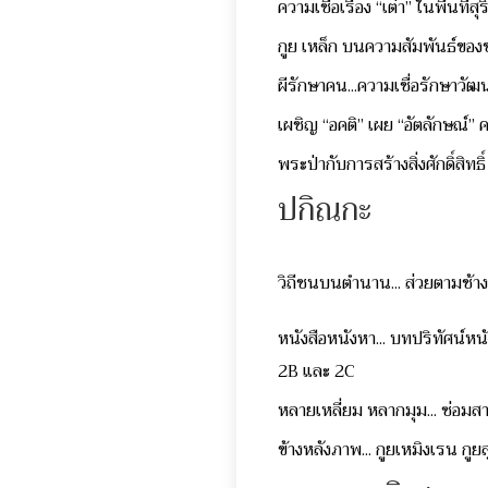
ความเชื่อเรื่อง “เต่า” ในพื้นท
กูย เหล็ก บนความสัมพันธ์ขอ
ผีรักษาคน...ความเชื่อรักษาว
เผชิญ “อคติ” เผย “อัตลักษณ์”
พระป่ากับการสร้างสิ่งศักดิ์สิทธิ
ปกิณกะ
วิถีชนบนตำนาน... ส่วยตามช้า
หนังสือหนังหา... บทปริทัศน
2B และ 2C
หลายเหลี่ยม หลากมุม... ซ่อมส
ข้างหลังภาพ... กูยเหมิงเรน กูย