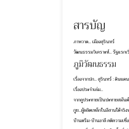
สารบัญ
ภาพวาด... เมืองสุรินทร์
วัฒนธรรมวิเคราะห์... รัฐแรกเร
ภูมิวัฒนธรรม
เรื่องจากปก... สุรินทร์ : ดินแ
เรื่องประจำเล่ม...
จากคูประทายเป็นปะทายสมันต์
กูย...ผู้ผลิตเหล็กในอีสานใต้จริ
บ้านตรึม-บ้านอาลึ คติความเชื่