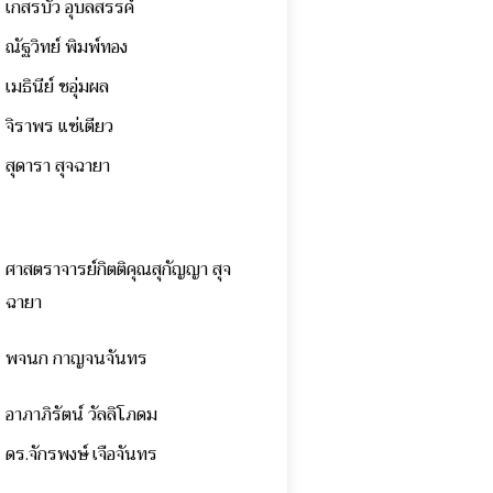
เกสรบัว อุบลสรรค์
ณัฐวิทย์ พิมพ์ทอง
เมธินีย์ ชอุ่มผล
จิราพร แซ่เตียว
สุดารา สุจฉายา
ศาสตราจารย์กิตติคุณสุกัญญา สุจ
ฉายา
พจนก กาญจนจันทร
อาภาภิรัตน์ วัลลิโภดม
ดร.จักรพงษ์ เจือจันทร