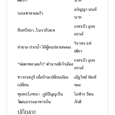
ตะเภา
นาท
อภิญญา นนท์
รอบเขาสามแก้ว
นาท
เกสรบัว อุบล
สืบศรัทธา...โนราถีบแพ
สรรค์
จิราพร แซ่
ท่ายาง-ปากน้ำ วิถีผู้คนปลายคลอง
เตียว
เกสรบัว อุบล
"พ่อตาหลวงแก้ว" ตำนานผีเจ้าเมือง
สรรค์
ชาวกระบุรี เมื่อบ้านเปลี่ยนเมือง
ณัฐวิทย์ พิมพ์
เปลี่ยน
ทอง
ชุมพรโภชนา : ภูมิปัญญาใน
โอฬาร รัตน
วัฒนธรรมอาหารถิ่น
ภักดี
ปกิณกะ