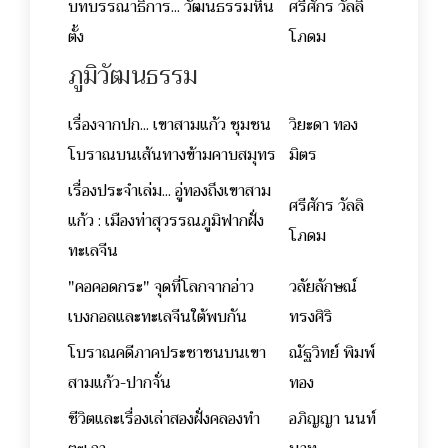
บทบรรณาธิการ... วัฒนธรรมหิน
ศรีศักร วัลลิ
ตั้ง
โภดม
ภูมิวัฒนธรรม
เรื่องจากปก... เขาสามแก้ว ชุมชน
วิยะดา ทอง
โบราณบนเส้นทางข้ามคาบสมุทร
มิตร
เรื่องประจำเล่ม... อู่ทองถึงเขาสาม
ศรีศักร วัลลิ
แก้ว : เมืองท่าสุวรรณภูมิฟากฝั่ง
โภดม
ทะเลจีน
"คอคอดกระ" จุดที่โลกจากอ่าว
วลัยลักษณ์
เบงกอลและทะเลจีนใต้พบกัน
ทรงศิริ
โบราณคดีภาคประชาชนบนเขา
ณัฐวิทย์ พิมพ์
สามแก้ว-ปากจั่น
ทอง
ชีวิตและเรื่องเล่าสองฝั่งคลองทำ
อภิญญา นนท์