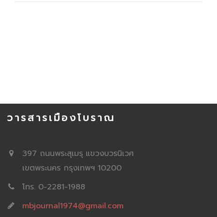
วารสารเมืองโบราณ
397 ถนนพระสุเมรุ แขวงบวรนิเวศ
เขตพระนคร กรุงเทพฯ 10200
โทร. 0-2281-1988
mbjournal1974@gmail.com