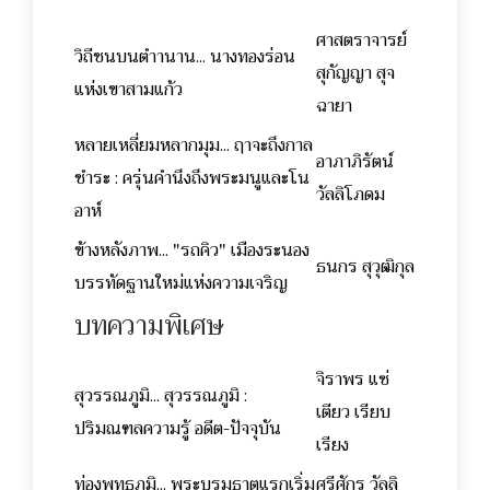
ศาสตราจารย์
วิถีชนบนตำานาน... นางทองร่อน
สุกัญญา สุจ
แห่งเขาสามแก้ว
ฉายา
หลายเหลี่ยมหลากมุม... ฤาจะถึงกาล
อาภาภิรัตน์
ชำระ : ครุ่นคำนึงถึงพระมนูและโน
วัลลิโภดม
อาห์
ข้างหลังภาพ... "รถคิว" เมืองระนอง
ธนกร สุวุฒิกุล
บรรทัดฐานใหม่แห่งความเจริญ
บทความพิเศษ
จิราพร แซ่
สุวรรณภูมิ... สุวรรณภูมิ :
เตียว เรียบ
ปริมณฑลความรู้ อดีต-ปัจจุบัน
เรียง
ท่องพุทธภูมิ... พระบรมธาตุแรกเริ่ม
ศรีศักร วัลลิ