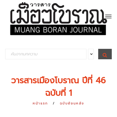
S
S
E
e
A
R
a
C
H
r
วารสารเมืองโบราณ ปีที่ 46
c
ฉบับที่ 1
h
f
หน้าแรก
ฉบับย้อนหลัง
o
r