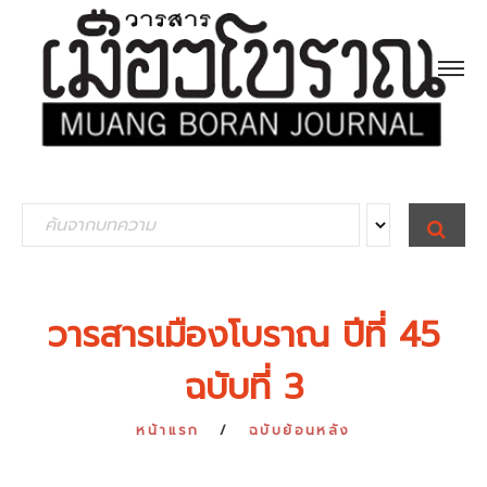
S
S
E
e
A
R
a
C
H
r
วารสารเมืองโบราณ ปีที่ 45
c
ฉบับที่ 3
h
f
หน้าแรก
ฉบับย้อนหลัง
o
r