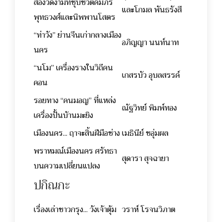
สองวัดงามที่ชุบชีวิตคัมภีร์
และโกมล พันธรังสี
พุทธวงศ์และนิพพานโสตร
“ท่าวัง” ย่านจีนเก่ากลางเมือง
อภิญญา นนท์นาท
นคร
“นโม” เครื่องรางในวิถีคน
เกสรบัว อุบลสรรค์
คอน
รอยทาง “คนมอญ” ที่แหล่ง
ณัฐวิทย์ พิมพ์ทอง
เครื่องปั้นบ้านมะยิง
เมืองนคร... ฤาจะสิ้นฝีมือช่าง
เมธินีย์ ชอุ่มผล
พราหมณ์เมืองนคร ศรัทธา
สุดารา สุจฉายา
บนความเปลี่ยนแปลง
ปกิณกะ
เรื่องเล่าชาวกรุง... วังเจ้าตุ้ม
วราห์ โรจนวิภาต