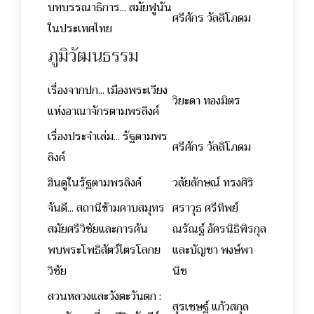
บทบรรณาธิการ... สมัยฟูนัน
ศรีศักร วัลลิโภดม
ในประเทศไทย
ภูมิวัฒนธรรม
เรื่องจากปก... เมืองพระเวียง
วิยะดา ทองมิตร
แห่งอาณาจักรตามพรลิงค์
เรื่องประจำเล่ม... รัฐตามพร
ศรีศักร วัลลิโภดม
ลิงค์
ฮินดูในรัฐตามพรลิงค์
วลัยลักษณ์ ทรงศิริ
จันดี... สถานีข้ามคาบสมุทร
ศราวุธ ศรีทิพย์
สมัยศรีวิชัยและการค้น
ณรัณฐ์ อัครนิธิพิรกุล
พบพระโพธิสัตว์ไตรโลกย
และบัญชา พงษ์พา
วิชัย
นิช
สวนหลวงและวังตะวันตก :
สุรเชษฐ์ แก้วสกุล