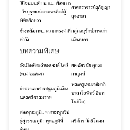
วิถีชนบนตำานาน... พังพการ
ศาสตราจารย์สุกัญญา
: วีรบุรุษแห่งตามพรลิงค์ผู้
สุจฉายา
พิชิตศึกชวา
ข้างหลังภาพ... ความทรงจำที่
กลุ่มอนุรักษ์ภาพเก่า
ท่าวัง
เมืองนคร
บทความพิเศษ
ผังเมืองลิกอร์ของเจมส์ โลว์
ผศ.ฉัตรชัย ศุกระ
(พ.ศ. ๒๓๖๘)
กาญจน์
พระครูเหมเจติยาภิ
สำรวจเอกสารปฐมภูมิเมือง
บาล (โสพิทร์ อินท
นครศรีธรรมราช
โสภิโต)
ท่องพุทธภูมิ... จากชมพูทวีป
สู่สุวรรณภูมิ : พุทธภูมิที่
ศรีศักร วัลลิโภดม
อู่ทอง