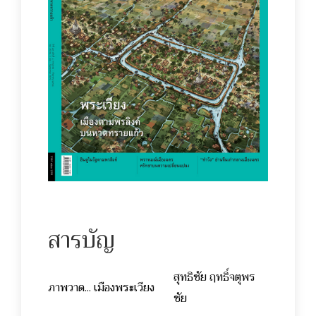
สารบัญ
สุทธิชัย ฤทธิ์จตุพร
ภาพวาด... เมืองพระเวียง
ชัย