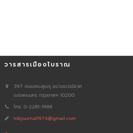
วารสารเมืองโบราณ
397 ถนนพระสุเมรุ แขวงบวรนิเวศ
เขตพระนคร กรุงเทพฯ 10200
โทร. 0-2281-1988
mbjournal1974@gmail.com