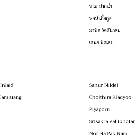
น.ณ ปากน้ำ
พจน์ เกื้อกูล
มานิต วัลลิโภดม
เสนอ นิลเดช
Inlaid
Sanur Nildej
 Gamluang
Cholthira Kladyoo
Piyaporn
Srisakra Vallibhota
Nor Na Pak Nam