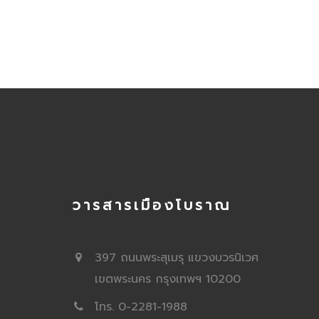
วารสารเมืองโบราณ
397 ถนนพระสุเมรุ แขวงบวรนิเวศ
เขตพระนคร กรุงเทพฯ 10200
โทร. 0-2281-1988