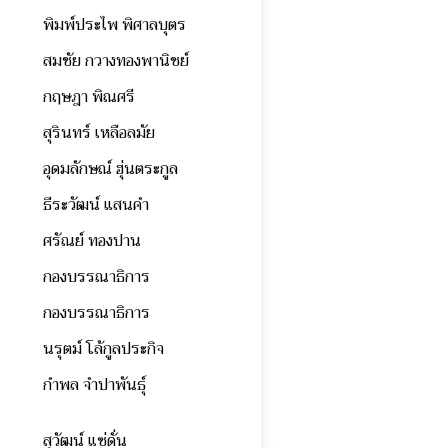
พิมพ์ประไพ พิศาลบุตร
สมชัย กวางทองพานิชย์
กฤษฎา พิณศรี
สุรินทร์ เหลือลมัย
อุดมลักษณ์ ฮุ่นตระกูล
ธีระวัฒน์ แสนคำ
ศรัณย์ ทองปาน
กองบรรณาธิการ
กองบรรณาธิการ
นรุตม์ โล้กูลประกิจ
กำพล จำปาพันธุ์
สุวัฒน์ แซ่ดั่น