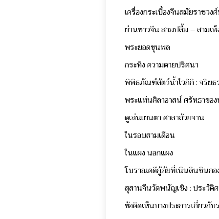
เครื่องกระเบื้องจีนสมัยราชว
ย่านชาวจีน สามปลื้ม – สามเพ็
พระยอดขุนพล
กระทิง ความตายปริศนา
พิพิธภัณฑ์สัตว์น้ำไวกิกิ : จริย
พระแท่นศิลาอาสน์ ศรัทธาของพ
ดูเล่นเยนตา ศาลาถ้วยจาน
ในรอบสามเดือน
ในแผง นอกแผง
โบราณคดีกู้ภัยที่เนินลินซิน
สุสานจีนวัดพนัญเชิง : ประวัต
ข้อคิดเห็นบางประการเกี่ยวกั