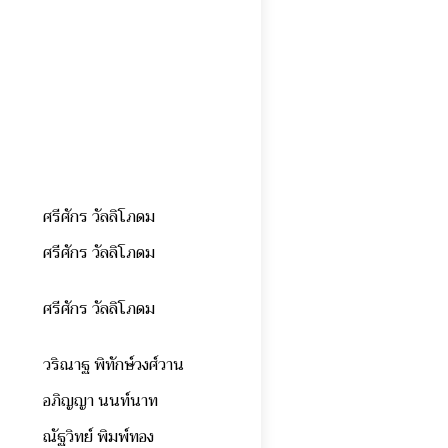
ศรีศักร วัลลิโภดม
ศรีศักร วัลลิโภดม
ศรีศักร วัลลิโภดม
วริณาฐ พิทักษ์วงศ์วาน
อภิญญา นนท์นาท
ณัฐวิทย์ พิมพ์ทอง