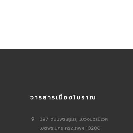
วารสารเมืองโบราณ
397 ถนนพระสุเมรุ แขวงบวรนิเวศ
เขตพระนคร กรุงเทพฯ 10200