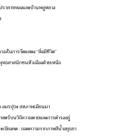
งศ์ปราสาททองและบ้านพลูหลวง
ง
ธรรมในการจัดแสดง “สิ่งมีชีวิต”
ุทธศาสนิกชนหัวเมืองฝ่ายเหนือ
กอง อมรปุระ สหภาพเมียนมา
ิศาสตร์บนวิถีความตายและการดำรงอยู่
บระเบียงคด : ถอดความจากภาพสีน้ำอยุธยา