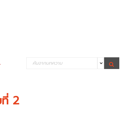
S
.
S
e
E
A
R
a
C
H
r
c
ี่ 2
h
f
o
r