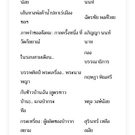
น้อย
นนท์
เส้นทางพ่อค้าน้ำปลาเร่เมือง
ฉัตรชัย พงศ์ไทย
ชลฯ
ภาพจำของสังคม : กาลครั้งหนึ่ง ที่
อภิญญา นนท์
วัดกัลยาณ์
นาท
กอง
ในรอบสามเดือน...
บรรณาธิการ
บรรพศิลป์ พระเครื่อง... พระนาง
กฤษฎา พิณศรี
พญา
กับข้าวบ้านฉัน (สูตรชาว
บ้าน)... แกงป่ากระ
พยุง วงษ์น้อย
ทือ
กระเหรี่ยง : ผู้ผลิตของป่าจาก
สุรินทร์ เหลือ
สยาม
ลมัย