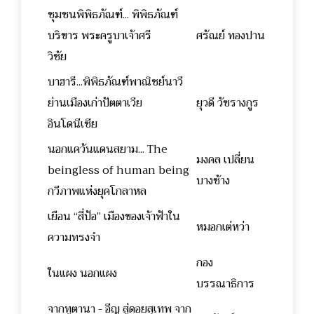
ชุมชนพิพิธภัณฑ์... พิพิธภัณฑ์
บริขาร พระครูบาเจ้าศรี
ศรัณย์ ทองปาน
วิชัย
บาฮารี...พิพิธภัณฑ์พาณิชย์นาวี
ย่านเมืองเก่าปัตตาเวีย
ยุวดี วัชรางกูร
อินโดนีเซีย
นอกแคว้นแดนสยาม... The
มงคล เปลี่ยน
beingless of human being
บางช้าง
กวีภาพแห่งยุคโกลาหล
เยือน “สี่ป้อ” เมืองของเจ้าฟ้าใน
หมอกเต่หว่า
ความทรงจำ
กอง
ในแผง นอกแผง
บรรณาธิการ
จากทูตานา - อีญ สู่ดอยสุเทพ จาก