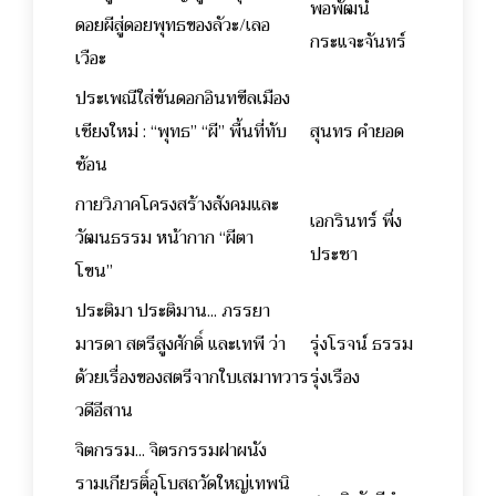
พอพัฒน์
ดอยผีสู่ดอยพุทธของลัวะ/เลอ
กระแจะจันทร์
เวือะ
ประเพณีใส่ขันดอกอินทขีลเมือง
เชียงใหม่ : “พุทธ” “ผี” พื้นที่ทับ
สุนทร คำยอด
ซ้อน
กายวิภาคโครงสร้างสังคมและ
เอกรินทร์ พึ่ง
วัฒนธรรม หน้ากาก “ผีตา
ประชา
โขน”
ประติมา ประติมาน... ภรรยา
มารดา สตรีสูงศักดิ์ และเทพี ว่า
รุ่งโรจน์ ธรรม
ด้วยเรื่องของสตรีจากใบเสมาทวาร
รุ่งเรือง
วดีอีสาน
จิตกรรม... จิตรกรรมฝาผนัง
รามเกียรติ์อุโบสถวัดใหญ่เทพนิ