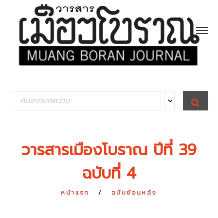
S
S
E
e
A
R
a
C
H
r
วารสารเมืองโบราณ ปีที่ 39
c
ฉบับที่ 4
h
f
หน้าแรก
ฉบับย้อนหลัง
o
r