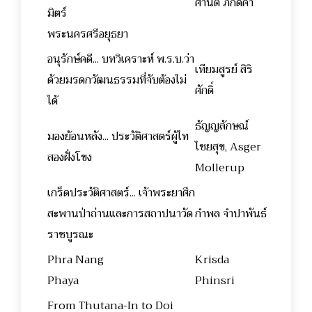
ศานติ ภักดีคำ
มิตร์
พระนครศรีอยุธยา
อนุรักษ์คดี... บทวิเคราะห์ พ.ร.บ.ว่า
เทียมสูรย์ สิริ
ด้วยมรดกวัฒนธรรมที่จับต้องไม่
ศักดิ์
ได้
ธัญญลักษณ์
มองย้อนหลัง... ประวัติศาสตร์ผู้ไท
ไชยสุข, Asger
สองฝั่งโขง
Mollerup
เกร็ดประวัติศาสตร์... เจ้าพระยาศึก
สะพานป่าถ่านและการสถาปนาวัด
กำพล จำปาพันธ์
ราชบูรณะ
Phra Nang
Krisda
Phaya
Phinsri
From Thutana-In to Doi