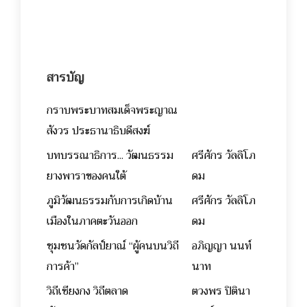
สารบัญ
กราบพระบาทสมเด็จพระญาณ
สังวร ประธานาธิบดีสงฆ์
บทบรรณาธิการ... วัฒนธรรม
ศรีศักร วัลลิโภ
ยางพาราของคนใต้
ดม
ภูมิวัฒนธรรมกับการเกิดบ้าน
ศรีศักร วัลลิโภ
เมืองในภาคตะวันออก
ดม
ชุมชนวัดกัลป์ยาณ์ “ผู้คนบนวิถี
อภิญญา นนท์
การค้า”
นาท
วิถีเซียงกง วิถีตลาด
ตวงพร ปิตินา