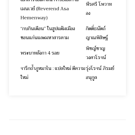
พีรศรี โพวาท
เมนเวย์ (Reverend Asa
อง
Hemenway)
“กบกินเดือน” ในฮูปแต้มเมือง
กิตติ์ธนัตถ์
ขอนแก่นและมหาสารคาม
ญาณพิสิษฐ์
พิชญ์ชาญ
พระบาทลังกา 4 รอย
วงศาโรจน์
จารึกถ้ำภูหมาไน : แปลใหม่ ตีความ
รุ่งโรจน์ ภิรมย์
ใหม่
อนุกูล