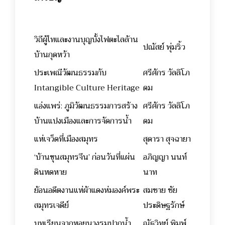
วิถีผู้ไทและงานบุญบั้งไฟตะไลล้าน
ปณัสย์ พุ่มริ้ว
บ้านกุดหว้า
ประเพณีวัฒนธรรมกับ
ศรีศักร วัลลิโภ
Intangible Culture Heritage
ดม
แอ่งแพร่: ภูมิวัฒนธรรมการสร้าง
ศรีศักร วัลลิโภ
บ้านแปงเมืองและการจัดการน้ำ
ดม
แห่เจว็ดที่เมืองสมุทร
สุดารา สุจฉายา
‘บ้านขุนสมุทรจีน’ ก่อนวันที่แผ่น
อภิญญา นนท์
ดินหดหาย
นาท
ย้อนอดีตงานแห่ผ้าแดงห่มองค์พระ
สมชาย ชัย
สมุทรเจดีย์
ประดิษฐรักษ์
บทเรียนจากหอยนางรมปากน้ำ
ณัฐวิทย์ พิมพ์