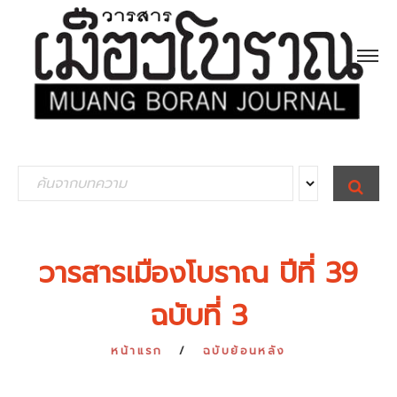
S
S
E
e
A
R
a
C
H
r
วารสารเมืองโบราณ ปีที่ 39
c
ฉบับที่ 3
h
f
หน้าแรก
ฉบับย้อนหลัง
o
r