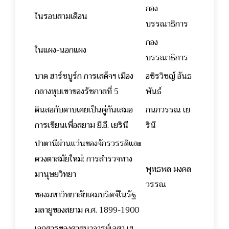
กอง
ในรอบสามเดือน
บรรณาธิการ
กอง
ในแผง-นอกแผง
บรรณาธิการ
บาด ฮาร์ซบูร์ก การเสด็จฯ เมือง
อชิรวิชญ์ อันธ
กลางหุบเขาของรัชกาลที่ 5
พันธ์
ดินสอกับดาบเคยเป็นคู่กันเสมอ
กนกวรรณ เย
การเขียนเพื่อสยาม ยี.อี. เยรินี
รินี
ปาตานีผ่านแว่นของจักรวรรดิและ
ดวงตาสมัยใหม่: การสำรวจทาง
พุทธพล มงคล
มานุษยวิทยา
วรรณ
ของมหาวิทยาลัยเคมบริดจ์ในรัฐ
มลายูของสยาม ค.ศ. 1899-1900
เอกสารของศาสนาจารย์เอสา เฮ