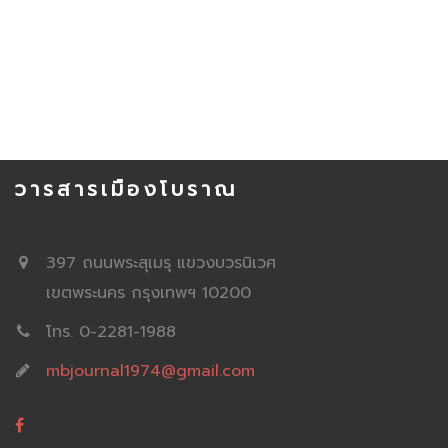
วารสารเมืองโบราณ
397 ถนนพระสุเมรุ แขวงบวรนิเวศ
เขตพระนคร กรุงเทพฯ 10200
โทร. 0-2281-1988
mbjournal1974@gmail.com