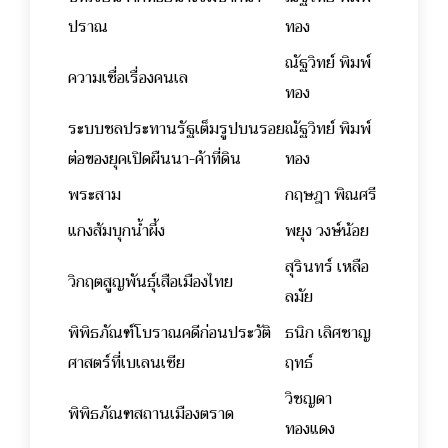
ปราณ
ทอง
ณัฐวิทย์ พิมพ์
ความเชื่อเรื่องคนเล
ทอง
ระบบชลประทานรัฐเต็มรูปบนรอย
ณัฐวิทย์ พิมพ์
ต่อของยุคเปิดผืนนา-ค้าที่ดิน
ทอง
พระสาม
กฤษฎา พิณศรี
แกงส้มบุกน้ำผึ้ง
พยุง วงษ์น้อย
สุรินทร์ เหลือ
วิกฤตสูญพันธุ์เสือเมืองไทย
ลมัย
พิพิธภัณฑ์โบราณคดีก่อนประวัติ
ธนิก เลิศชาญ
ศาสตร์ที่เบเลนเซีย
ฤทธ์
วิชญดา
พิพิธภัณฑสถานเมืองตราด
ทองแดง