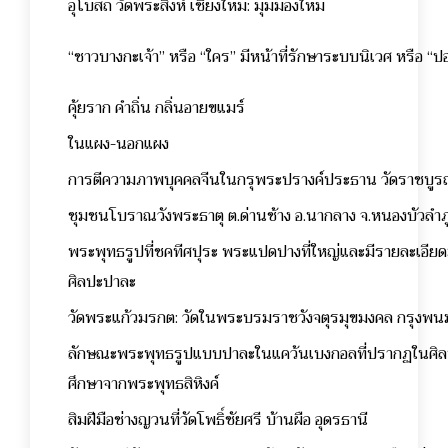
อุโบสถ วัดพระสิงห์ เชียงใหม่: มุมมองใหม่
“ชาวบางกะเจ้า” หรือ “ใคร” มีหน้าที่รักษาระบบนิเวศ หรือ “
คุ้ยราก คำถิ่น กลิ่นอายขแมร์
ในแผง-นอกแผง
การตีความภาพบุคคลจีนในกรุพระปรางค์ประธาน วัดราชบู
ชุมชนโบราณวังพระธาตุ ต.ด่านช้าง อ.นากลาง จ.หนองบัวลำภ
พระพุทธรูปที่ชคทีศปุระ พระแปดปางที่ใหญ่และมีรายละเอียด
ศิลปะปาละ
วัดพระแก้วมรกต: วัดในพระบรมราชวังจตุรมุขมงคล กรุงพ
ลักษณะพระพุทธรูปแบบปาละในแคว้นเบงกอลที่ปรากฏในศิล
ศึกษาจากพระพุทธสิหิงค์
สิมฝีมือช่างญวนที่วัดโพธิ์ชัยศรี บ้านผือ อุดรธานี