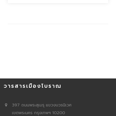
วารสารเมืองโบราณ
397 ถนนพระสุเมรุ แขวงบวรนิเวศ
เขตพระนคร กรุงเทพฯ 10200