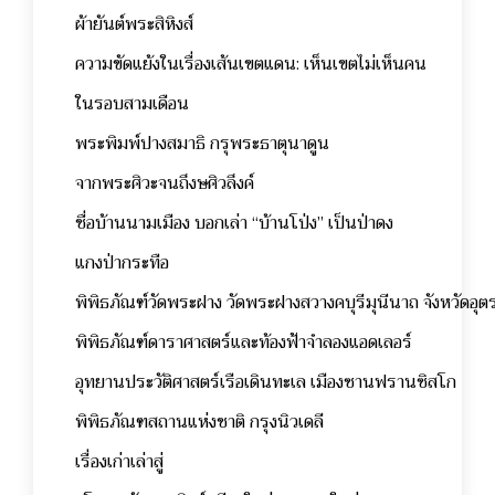
ผ้ายันต์พระสิหิงส์
ความขัดแย้งในเรื่องเส้นเขตแดน: เห็นเขตไม่เห็นคน
ในรอบสามเดือน
พระพิมพ์ปางสมาธิ กรุพระธาตุนาดูน
จากพระศิวะจนถึงษศิวลึงค์
ชื่อบ้านนามเมือง บอกเล่า “บ้านโป่ง” เป็นป่าดง
แกงป่ากระทือ
พิพิธภัณฑ์วัดพระฝาง วัดพระฝางสวางคบุรีมุนีนาถ จังหวัดอุตร
พิพิธภัณฑ์ดาราศาสตร์และท้องฟ้าจำลองแอดเลอร์
อุทยานประวัติศาสตร์เรือเดินทะเล เมืองซานฟรานซิสโก
พิพิธภัณฑสถานแห่งชาติ กรุงนิวเดลี
เรื่องเก่าเล่าสู่