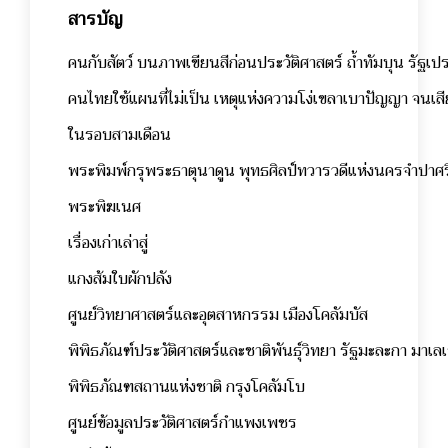
สารบัญ
คนกับสัตว์ บนภาพเขียนสีก่อนประวัติศาสตร์ ถ้ำทัมบุน รัฐเป
คนไทยใช้แผนที่ไม่เป็น เหตุแห่งความโง่เขลาเบาปัญญา จนเสีย
ในรอบสามเดือน
พระพิมพ์กรุพระธาตุนาดูน พุทธศิลป์ทวารวดีแห่งนครจำปาศร
พระพิฆเนศ
เรื่องเก่าเล่าสู่
แกงส้มใบผักปลัง
ศูนย์วิทยาศาสตร์และอุตสาหกรรม เมืองโคลัมบัส
พิพิธภัณฑ์ประวัติศาสตร์และชาติพันธุ์วิทยา รัฐมะละกา มาเลเ
พิพิธภัณฑสถานแห่งชาติ กรุงโคลัมโบ
ศูนย์ข้อมูลประวัติศาสตร์กำแพงเพชร