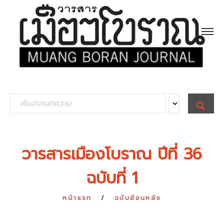
S
S
E
e
A
R
a
C
H
r
วารสารเมืองโบราณ ปีที่ 36
c
ฉบับที่ 1
h
f
หน้าแรก
ฉบับย้อนหลัง
o
r