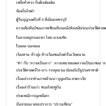
เหยื่อซ้ำซาก กับดักเดิมเดิม
ท้องถิ่นไทดำ
ตู้จีนบุญรอดใบที่ 4 ที่เมืองเพชรบุรี
ความสัมพันธ์ของภาพเขียนสีบนผนังหินสมัยก่อนประวัติศาสต
ในคาบสมุทรมลายา ไทย-มาเลเซีย
ในแผง-นอกแผง
เจืองหาน: ท้าวฮุ่ง ท้าวเจืองของไทดำในเวียดนาม
“ข่า” กับ “ความเป็นลาว” : ความหมายและความเป็นมาของ “ลา
ประวัติศาสตร์ไท-ลาว จากยุคอาณานิคมถึงรัฐประชาชาติ
เรื่องเล่าจากช่างภาพล้านนา บุญเสริม สาตราภัย
เรื่องเล่าร้านเก่า: ขนมไทยชูถิ่น
ประเพณีการมุงหลังคา
บันทายธม พุทธปราการ “ปราบเซียน”