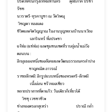
ประเทศในกรุงเทพมหานคร ดุลยภาค ปรีชา
รัชช
นวราตรี-ทุรคาบูชา ณ วัดวิษณุ
วิชญดา ทองแดง
ชีวิตและจิตวิญญาณ ในงานบุญหลวงบ้านนาเวียง
เอกรินทร์ พึ่งประชา
แจ้ห่ม (แช่ห่ม) และชุมชนเขตที่ราบลุ่มน้ำแม่วัง
ตอนบน :
อีกมุมมองหนึ่งของสังคมและวัฒนธรรมนครลำปาง
ชาญคณิต อาวรณ์
ราชยลักษมี: อีกรูปแบบหนึ่งของพระศรี-ลักษมี
เนื้ออ่อน ขรัวทองเขียว
หลายปราสาทที่ตาแก้ว: วันเดียวก็เที่ยวได้
วิชชุ เวชชาชีวะ
ช่างทองตรอกสุเหร่า ปราณี กล่ำ