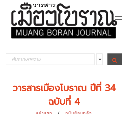
S
S
E
e
A
R
a
C
H
r
วารสารเมืองโบราณ ปีที่ 34
c
ฉบับที่ 4
h
f
หน้าแรก
ฉบับย้อนหลัง
o
r