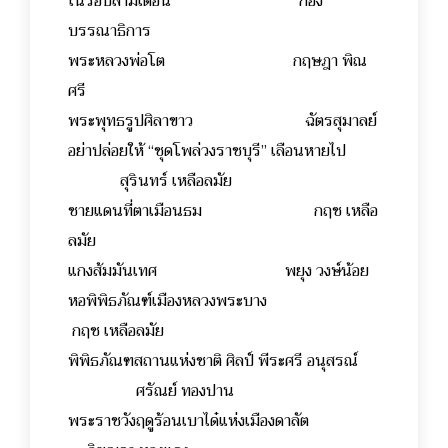
ในรอบสามเดือน กอง
บรรณาธิการ
พระหลวงพ่อโต กฤษฎา พิณ
ศรี
พระพุทธรูปศิลาขาว ฉัตรสุมาลย์
อย่าปล่อยให้ “ชุดโพล่วงราชบุรี” เลือนหายไป
สุรินทร์ เหลือลมัย
ชายแดนที่ตาเมือนธม กฤช เหลือ
ลมัย
แกงส้มมันเทศ พยุง วงษ์น้อย
หอพิพิธภัณฑ์เมืองหลวงพระบาง
กฤช เหลือลมัย
พิพิธภัณฑสถานแห่งชาติ ศิลป์ พีระศรี อนุสรณ์
ศรัณย์ ทองปาน
พระราชวังฤดูร้อนเบาได๋แห่งเมืองดาลัต