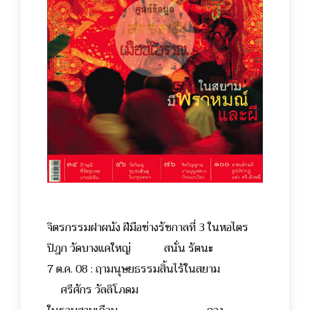
จิตรกรรมฝาผนัง ฝีมือช่างรัชกาลที่ 3 ในหอไตร
ปิฎก วัดบางแคใหญ่ สนั่น รัตนะ
7 ต.ค. 08 : ฤามนุษยธรรมสิ้นไร้ในสยาม
ศรีศักร วัลลิโภดม