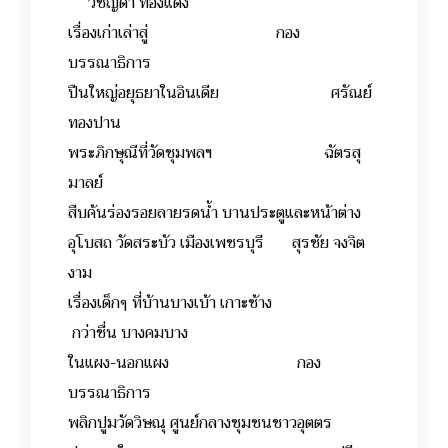
วิชญดา ทองแดง
เรื่องเก่าเล่าสู่ กอง
บรรณาธิการ
ปืนใหญ่อยุธยาในอินเดีย ศรัณย์
ทองปาน
พระภิกษุณีที่วัดชุมพลฯ ฉัตรสุ
มาลย์
สืบค้นร่องรอยลายรดน้ำ บานประตูและหน้าต่าง
อุโบสถ วัดสระบัว เมืองเพชรบุรี สุรชัย จงจิต
งาม
เรื่องเด็กๆ ที่บ้านบางเบ้า เกาะช้าง
กว่าชื่น บางคมบาง
ในแผง-นอกแผง กอง
บรรณาธิการ
พลิกปูมวัดวิษณุ ศูนย์กลางชุมชนชาวอุตตร