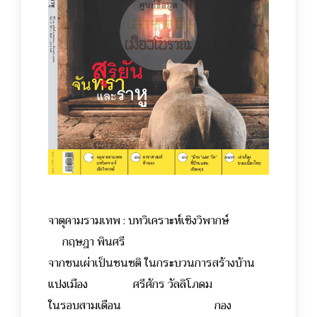
จาตุคามรามเทพ : บทวิเคราะห์เชิงวิพากษ์
กฤษฎา พินศรี
จากชนเผ่าเป็นชนชติ ในกระบวนการสร้างบ้าน
แปงเมือง ศรีศักร วัลลิโภดม
ในรอบสามเดือน กอง