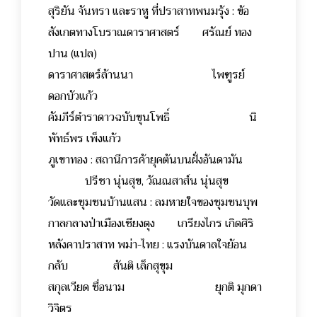
สุริยัน จันทรา และราหู ที่ปราสาทพนมรุ้ง : ข้อ
สังเกตทางโบราณดาราศาสตร์ ศรัณย์ ทอง
ปาน (แปล)
ดาราศาสตร์ล้านนา ไพฑูรย์
ดอกบัวแก้ว
คัมภีร์ตำราดาวฉบับขุนโพธิ์ นิ
พัทธ์พร เพ็งแก้ว
ภูเขาทอง : สถานีการค้ายุคต้นบนฝั่งอันดามัน
ปรีชา นุ่นสุข, วัณณสาส์น นุ่นสุข
วัดและชุมชนบ้านแสน : ลมหายใจของชุมชนบุพ
กาลกลางป่าเมืองเชียงตุง เกรียงไกร เกิดศิริ
หลังคาปราสาท พม่า-ไทย : แรงบันดาลใจย้อน
กลับ สันติ เล็กสุขุม
สกุลเวียด ชื่อนาม ยุกติ มุกดา
วิจิตร