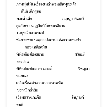
ภาพพุ่มไม้โพธิ์ของเหล่าพระอดีตพุทธเจ้า
สันติ เล็กสุขม
พระถ้ำเสือ กฤษฎา พิณศรี
ลูดอันเร : นาฏศิลป์ถิ่นเขมรอีสาน
ยงยุทธ์ สถานพงษ์
ช่องเขาขาด : อนุสรณ์สถานแห่งความทรงจำ
กฤช เหลือลมัย
พิพิธภัณฑ์ธงสยาม ศรัณย์
ทองปาน
พิพิธภัณฑ์เดอ ลา มอตต์ วิชญดา
ทองแดง
เกร็ดเรื่องเล่าจากชาวสะพานหัน
ปราณี กล่ำส้ม
เรือมตรษแคแจ๊ด อัษฎางค์
ชมดี