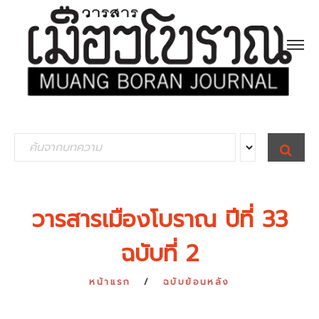
S
S
E
e
A
R
a
C
H
r
วารสารเมืองโบราณ ปีที่ 33
c
ฉบับที่ 2
h
f
หน้าแรก
ฉบับย้อนหลัง
o
r