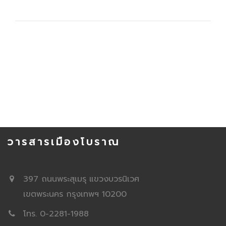
วารสารเมืองโบราณ
397 ถนนพระสุเมรุ แขวงบวรนิเวศ
เขตพระนคร กรุงเทพฯ 10200
โทร. 0-2281-1988