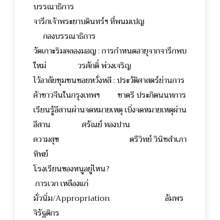
บรรณาธิการ
จารึกเจ้าพระยาบดินทร์ฯ ที่พนมเปญ
กองบรรณาธิการ
วัดเกาะริมคลองมอญ : การกำหนดอายุจากจารึกพบ
ใหม่ วรศักดิ์ พ่วงเจริญ
ไว้อาลัยชุมชนซอยหวั่งหลี : ประวัติศาสตร์ย่านการ
ค้าชาวจีนในกรุงเทพฯ ชาตรี ประกิตนนทการ
เรียนรู้อีสานผ่านจดหมายเหตุ เบิ่งจดหมายเหตุผ่าน
อีสาน ศรัณย์ ทองปาน
ความสุข ตรีวิทย์ วินิชสำเภา
ทิพย์
โรงเรียนของหนูอยู่ไหน?
การเวก เหลืองแก่
มั่วนิ่ม/Appropriation อัมพร
จิรัฐติกร