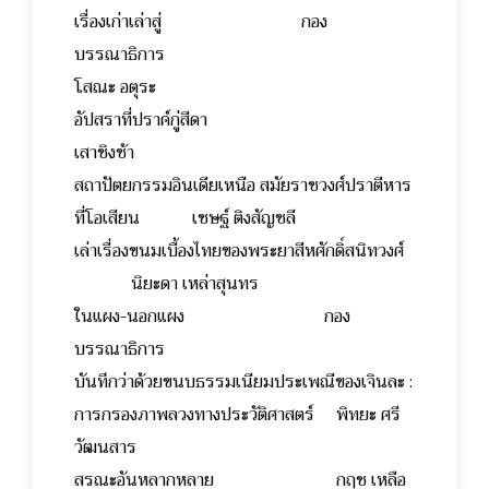
เรื่องเก่าเล่าสู่ กอง
บรรณาธิการ
โสณะ อตุระ
อัปสราที่ปราค์กู่สีดา
เสาชิงช้า
สถาปัตยกรรมอินเดียเหนือ สมัยราชวงศ์ปราตีหาร
ที่โอเสียน เชษฐ์ ติงสัญชลี
เล่าเรื่องขนมเบื้องไทยของพระยาสีหศักดิ์สนิทวงศ์
นิยะดา เหล่าสุนทร
ในแผง-นอกแผง กอง
บรรณาธิการ
บันทึกว่าด้วยขนบธรรมเนียมประเพณีของเจินละ :
การกรองภาพลวงทางประวัติศาสตร์ พิทยะ ศรี
วัฒนสาร
สรณะอันหลากหลาย กฤช เหลือ