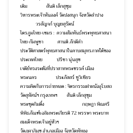
เติม สันติ เล็กสุขุม
วิหารพระเจ้าพันองค์ วัดปงสนุก จังหวัดลำปาง
วรลัญจก์ บุญยสุรัตน์
ไตรภูมไทย-เขมร : ความสัมพันธ์พระพุทธศาสนา
ไทย-กัมพูชา ศานติ ภักดีคำ
ประวัติศาสตร์พุทธศาสนาในคาบสมุทรภาคใต้ของ
ประเทศไทย ปรีชา นุ่นสุข
เจดีย์ทรงระฆังที่ปราสาทพระขรรค์ เมือง
พระนคร ประภัสสร์ ชูวิเชียร
ความคิดกับการถ่ายทอด : จิตรกรรมฝาผนังอุโบสถ
วัดสุทัศน์ฯ กรุงเทพฯ สันติ เล็กสุขุม
พระชุดกิมตึ๋ง กฤษฎา พิณศรี
พิพิธภัณฑ์เฉลิมพระเกียรติ 72 พรรษา พระบาท
สมเด็จพระเจ้าอยู่หัวฯ
วัดภูผาภิมุข อำเภอเมือง จังหวัดพัทลุง