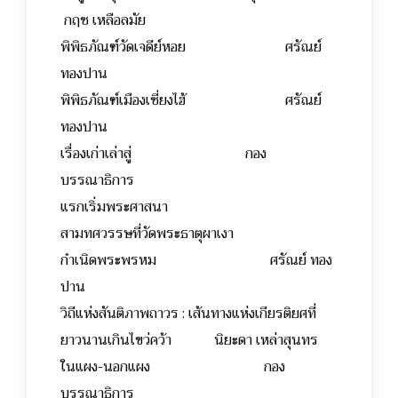
กฤช เหลือลมัย
พิพิธภัณฑ์วัดเจดีย์หอย ศรัณย์
ทองปาน
พิพิธภัณฑ์เมืองเซี่ยงไฮ้ ศรัณย์
ทองปาน
เรื่องเก่าเล่าสู่ กอง
บรรณาธิการ
แรกเริ่มพระศาสนา
สามทศวรรษที่วัดพระธาตุผาเงา
กำเนิดพระพรหม ศรัณย์ ทอง
ปาน
วิถีแห่งสันติภาพถาวร : เส้นทางแห่งเกียรติยศที่
ยาวนานเกินไขว่คว้า นิยะดา เหล่าสุนทร
ในแผง-นอกแผง กอง
บรรณาธิการ