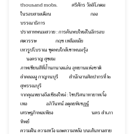
thousand mobs. ศรีศักร วัลลิโภดม
ในรอบสามเดือน กอง
บรรณาธิการ
ปราสาทพนมสวาย : การค้นพบใหม่ในอีกรอบ
ศตวรรษ กฤช เหลือลมัย
เทวรูปโบราณ ขุดพบใกล้เขาพนมรุ้ง
นงคราญ สุขสม
ภาพเขียนสีที่ถ้ำนกนางแอ่น อุทยานแห่งชาติ
ลำคลองงู กาญจนบุรี สำนักงานศิลปากรที่ ๒
สุพรรณบุรี
จากคุณหยางถึงเชียงใหม่ : ไขปริศนาทายาทเจิ้ง
เหอ อภิวันทน์ อดุลยพิเชฏฐ์
เศรษฐกิจพอเพียง นคร สำเภา
ทิพย์
ความฝัน ความหวัง และความหลัง บนเส้นทางสาย