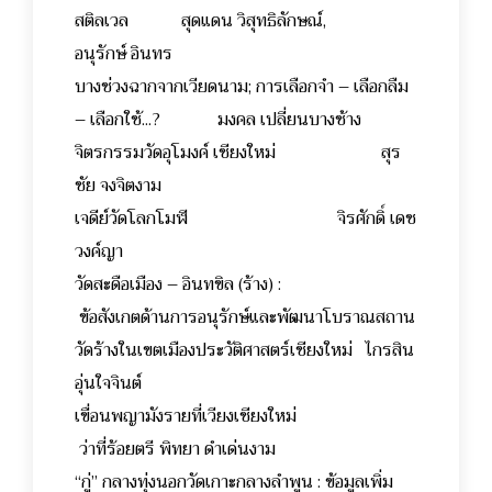
สติลเวล สุดแดน วิสุทธิลักษณ์,
อนุรักษ์ อินทร
บางช่วงฉากจากเวียดนาม; การเลือกจำ – เลือกลืม
– เลือกใช้...? มงคล เปลี่ยนบางช้าง
จิตรกรรมวัดอุโมงค์ เชียงใหม่ สุร
ชัย จงจิตงาม
เจดีย์วัดโลกโมฬี จิรศักดิ์ เดช
วงค์ญา
วัดสะดือเมือง – อินทขิล (ร้าง) :
ข้อสังเกตด้านการอนุรักษ์และพัฒนาโบราณสถาน
วัดร้างในเขตเมืองประวัติศาสตร์เชียงใหม่ ไกรสิน
อุ่นใจจินต์
เขื่อนพญามังรายที่เวียงเชียงใหม่
ว่าที่ร้อยตรี พิทยา ดำเด่นงาม
“กู่” กลางทุ่งนอกวัดเกาะกลางลำพูน : ข้อมูลเพิ่ม