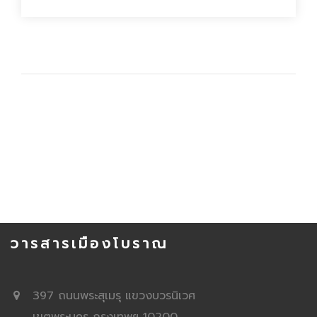
วารสารเมืองโบราณ
397 ถนนพระสุเมรุ แขวงบวรนิเวศ
เขตพระนคร กรุงเทพฯ 10200