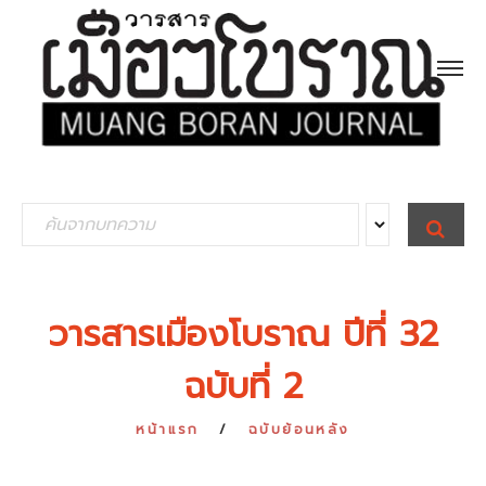
S
S
E
e
A
R
a
C
H
r
วารสารเมืองโบราณ ปีที่ 32
c
ฉบับที่ 2
h
f
หน้าแรก
ฉบับย้อนหลัง
o
r