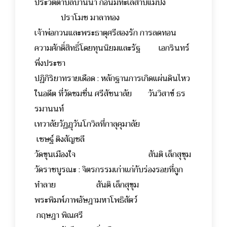
ประวัติตำบลบ้านนา ก่อนมีทะเลสาบแม่ปิง
ปราโมช มาลาทอง
เจ้าพ่อกวนและพระธาตุศรีสองรัก การลดทอน
ความศักดิ์สิทธิ์โดยทุนนิยมและรัฐ เอกรินทร์
พึ่งประชา
ปฏิกิริยาทรายเดือด : หลักฐานการเกิดแผ่นดินไหว
ในอดีต ที่วัดชมชื่น ศรีสัชนาลัย วันวิสาข์ ธร
รมานนท์
เทวาลัยวัฏฏุวันโกวิลที่กาลุคุมาลัย
เชษฐ์ ติงสัญชลี
วัดขุนเมืองใจ สันติ เล็กสุขุม
วัดราชบูรณะ : จิตรกรรมเก่าแก่กับร่องรอยที่ถูก
ทำลาย สันติ เล็กสุขุม
พระพิมพ์ภาพอัษฎามหาโพธิสัตว์
กฤษฎา พิณศรี