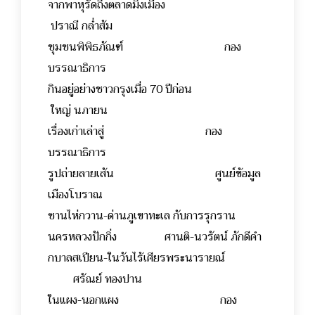
จากพาหุรัดถึงตลาดมิ่งเมือง
ปราณี กล่ำส้ม
ชุมชนพิพิธภัณฑ์ กอง
บรรณาธิการ
กินอยู่อย่างชาวกรุงเมื่อ 70 ปีก่อน
ใหญ่ นภายน
เรื่องเก่าเล่าสู่ กอง
บรรณาธิการ
รูปถ่ายลายเส้น ศูนย์ข้อมูล
เมืองโบราณ
ซานไห่กวาน-ด่านภูเขาทะเล กับการรุกราน
นครหลวงปักกิ่ง ศานติ-นวรัตน์ ภักดีคำ
กบาลสเปียน-ในวันไร้เศียรพระนารายณ์
ศรัณย์ ทองปาน
ในแผง-นอกแผง กอง