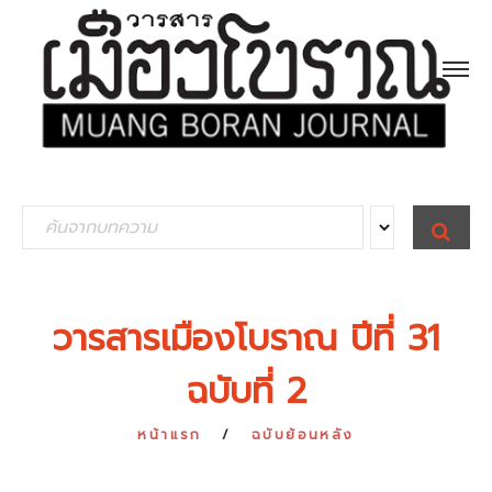
S
S
E
e
A
R
a
C
H
r
วารสารเมืองโบราณ ปีที่ 31
c
ฉบับที่ 2
h
f
หน้าแรก
ฉบับย้อนหลัง
o
r