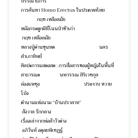
บรรณาธิการ
การค้นหา Homo Erectus ในประเทศไทย
กฤช เหลือลมัย
หม้อกระดูกผีที่โนนป่าช้าเก่า
กฤช เหลือลมัย
หลวงปู่ด่านขุนทด นคร
สำเภาทิพย์
ศิลปะการแสดงสด : การสื่อสารของผู้หญิงในพื้นที่
สาธารณะ นพวรรณ สิริเวชกุล
ล่องแพซุง ประจวบ หวาย
โป่ง
ตำนานแห่งนาม “บ้านปราสาท”
สังวาล รักกลาง
เรื่องเล่าจากพ่อค้าวัวต่าง
อภิวันท์ อดุลยพิเชฏฐ์