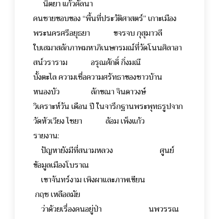
นิตยา แก้วคัลนา
คนชายขอบของ “พื้นที่ประวัติศาสตร์” เกาะเมือง
พระนครศรีอยุธยา ขจรจบ กุสุมาวลี
ใบเสมาสลักภาพมหาภิเนษกรมณ์ที่วัดโนนศิลาอา
สน์วราราม อรุณศักดิ์ กิ่งมณี
บั้งตะไล ความเชื่อความศรัทธาของชาวบ้าน
หนองบัว ลักขณา จินดาวงษ์
วิเคราะห์วัน เดือน ปี ในจารึกฐานพระพุทธรูปจาก
วัดหัวเวียง ไชยา ล้อม เพ็งแก้ว
รายงาน:
ปัญหายังมีที่สนามหลวง ศูนย์
ข้อมูลเมืองโบราณ
เขาจันทร์งาม เพิงผาและภาพเขียน
กฤช เหลือลมัย
ว่าด้วยเรื่องคนอยู่ป่า นพวรรณ