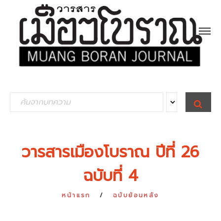
S
S
E
e
A
R
a
C
H
r
วารสารเมืองโบราณ ปีที่ 26
c
ฉบับที่ 4
h
f
หน้าแรก
ฉบับย้อนหลัง
o
r