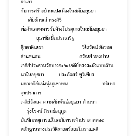
สำเภา
กับการสร้างบ้านแปงเมืองในสมัยอยุธยา
วลัยลักษณ์ ทรงศิริ
พ่อค้าและทหารรับจ้างโปรตุเกสในสมัยอยุธยา
สุธาชัย ยิ้มประเสริฐ
ตุ๊กตาดินเผา วิไลรัตน์ ยังรอต
ด่านขนอน ศรัณย์ ทองปาน
เจดีย์ประธานวัดบางกะจะ เจดีย์ทรงระฆังแบบล้าน
นาในอยุธยา ประภัสสร์ ชูวิเชียร
มหาเจดีย์แห่งทุ่งภูเขาทอง ปริเชต
ศุขปราการ
เจดีย์วัดแค: ความสัมพันธ์อยุธยา-ล้านนา
รุ่งโรจน์ ภิรมย์อนุกูล
บันทึกเหตุการณ์ในสมัยพระเจ้าปราสาททอง:
หลักฐานทางประวัติศาสตร์และโบราณคดี