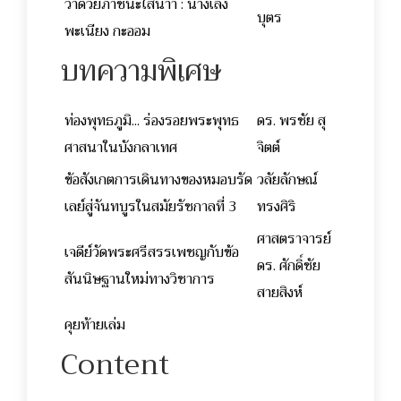
ว่าด้วยภาชนะใส่นำ้า : นางเลิ้ง
บุตร
พะเนียง กะออม
บทความพิเศษ
ท่องพุทธภูมิ... ร่องรอยพระพุทธ
ดร. พรชัย สุ
ศาสนาในบังกลาเทศ
จิตต์
ข้อสังเกตการเดินทางของหมอบรัด
วลัยลักษณ์
เลย์สู่จันทบูรในสมัยรัชกาลที่ 3
ทรงศิริ
ศาสตราจารย์
เจดีย์วัดพระศรีสรรเพชญกับข้อ
ดร. ศักดิ์ชัย
สันนิษฐานใหม่ทางวิชาการ
สายสิงห์
คุยท้ายเล่ม
Content