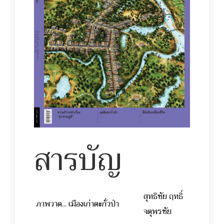
สารบัญ
สุทธิชัย ฤทธิ์
ภาพวาด... เมืองเก่าตะกั่วป่า
จตุพรชัย