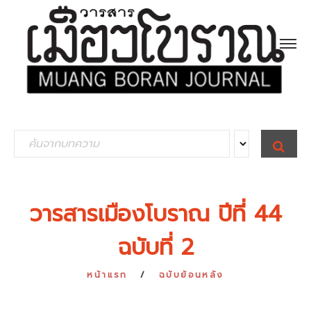
S
S
E
e
A
R
a
C
H
r
วารสารเมืองโบราณ ปีที่ 44
c
ฉบับที่ 2
h
f
หน้าแรก
ฉบับย้อนหลัง
o
r