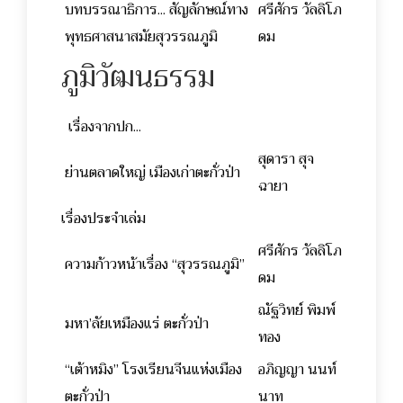
บทบรรณาธิการ... สัญลักษณ์ทาง
ศรีศักร วัลลิโภ
พุทธศาสนาสมัยสุวรรณภูมิ
ดม
ภูมิวัฒนธรรม
เรื่องจากปก...
สุดารา สุจ
ย่านตลาดใหญ่ เมืองเก่าตะกั่วป่า
ฉายา
เรื่องประจำเล่ม
ศรีศักร วัลลิโภ
ความก้าวหน้าเรื่อง “สุวรรณภูมิ”
ดม
ณัฐวิทย์ พิมพ์
มหา’ลัยเหมืองแร่ ตะกั่วป่า
ทอง
“เต้าหมิง” โรงเรียนจีนแห่งเมือง
อภิญญา นนท์
ตะกั่วป่า
นาท