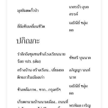
เกสรบัว อุบล
มุสลิมตะกั่วป่า
สรรค์
เมธินีย์ ชอุ่ม
สี่ล้อขับเคลื่อนชีวิต
ผล
ปกิณกะ
รำลึกถึงชุมชนข้างโรงเรียนนาย
ชัชสรี บุนนาค
ร้อย จปร. (เดิม)
สร้างบ้าน สร้างเรือน... เยี่ยมยล
อภิญญา นนท์
ตึกแถวในเมืองเก่า
นาท
เมธินีย์ ชอุ่ม
ข้างหลังภาพ... ซาก... กรุงศรีฯ
ผล
เก็บตกนามบ้านนามเมือง... ถนนที่
พรพิมล เจริญ